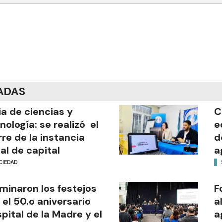
ADAS
ia de ciencias y
C
nología: se realizó el
e
rre de la instancia
d
al de capital
a
CIEDAD
minaron los festejos
F
 el 50.o aniversario
a
pital de la Madre y el
a