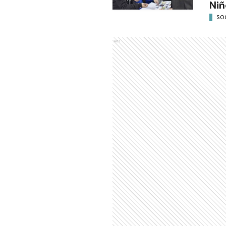
Niñ
SO
Ads