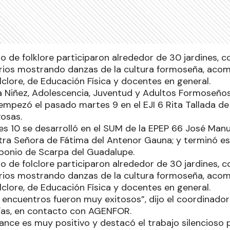
o de folklore participaron alrededor de 30 jardines, 
rios mostrando danzas de la cultura formoseña, aco
lclore, de Educación Física y docentes en general.
 la Niñez, Adolescencia, Juventud y Adultos Formoseñ
al empezó el pasado martes 9 en el EJI 6 Rita Tallada de
Rosas.
es 10 se desarrolló en el SUM de la EPEP 66 José Manue
tra Señora de Fátima del Antenor Gauna; y terminó este
ponio de Scarpa del Guadalupe.
o de folclore participaron alrededor de 30 jardines, 
rios mostrando danzas de la cultura formoseña, aco
lclore, de Educación Física y docentes en general.
 encuentros fueron muy exitosos”, dijo el coordinado
rías, en contacto con AGENFOR.
lance es muy positivo y destacó el trabajo silencioso