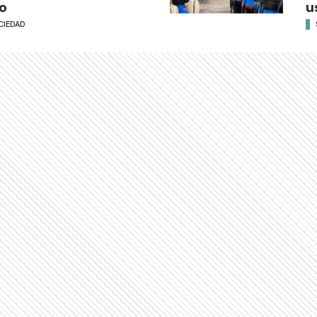
o
u
CIEDAD