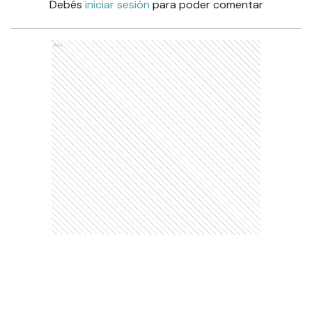
Debés
iniciar sesión
para poder comentar
Ads