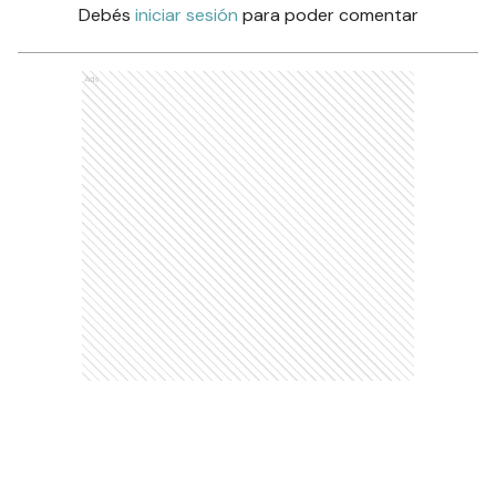
Debés
iniciar sesión
para poder comentar
Ads