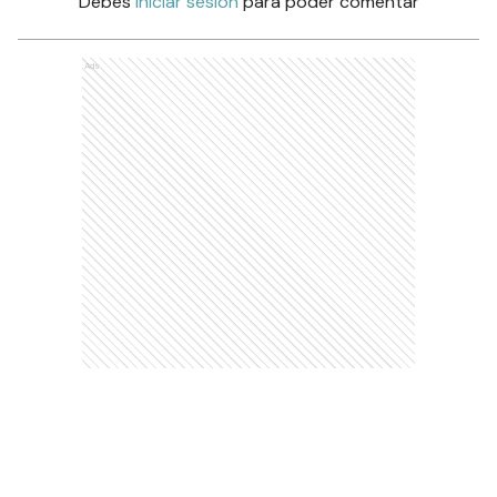
Debés
iniciar sesión
para poder comentar
Ads