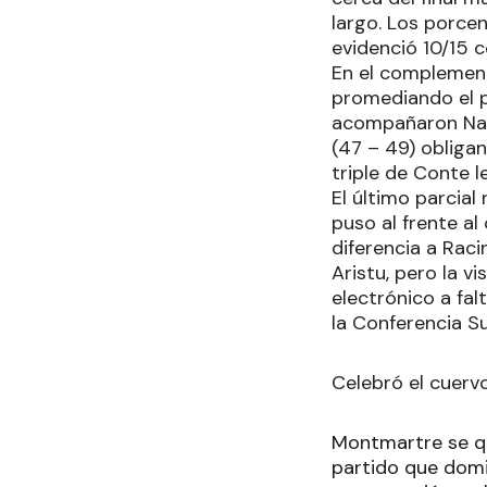
largo. Los porce
evidenció 10/15 
En el complement
promediando el p
acompañaron Nally
(47 – 49) obligan
triple de Conte l
El último parcia
puso al frente al
diferencia a Raci
Aristu, pero la v
electrónico a fal
la Conferencia Su
Celebró el cuerv
Montmartre se qu
partido que domin