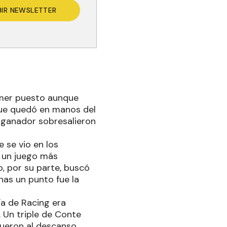
BIR NEWSLETTER
imer puesto aunque
 que quedó en manos del
l ganador sobresalieron
e se vio en los
n un juego más
o, por su parte, buscó
nas un punto fue la
ía de Racing era
 Un triple de Conte
 fueron al descanso