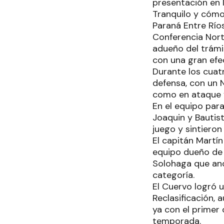
presentación en l
Tranquilo y cóm
Paraná Entre Ríos
Conferencia Norte
adueño del trámi
con una gran efe
Durante los cuat
defensa, con un 
como en ataque 
En el equipo par
Joaquin y Bautis
juego y sintiero
El capitán Martí
equipo dueño de 
Solohaga que ano
categoría.
El Cuervo logró u
Reclasificación,
ya con el primer
temporada.