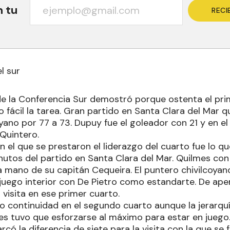
n tu
RECI
l sur
de la Conferencia Sur demostró porque ostenta el pr
o fácil la tarea. Gran partido en Santa Clara del Mar
yano por 77 a 73. Dupuy fue el goleador con 21 y en e
Quintero.
en el que se prestaron el liderazgo del cuarto fue lo qu
nutos del partido en Santa Clara del Mar. Quilmes co
a mano de su capitán Cequeira. El puntero chivilcoyan
 juego interior con De Pietro como estandarte. De ape
a visita en ese primer cuarto.
vo continuidad en el segundo cuarto aunque la jerarqu
es tuvo que esforzarse al máximo para estar en juego.
arcó la diferencia de siete para la visita con la que se