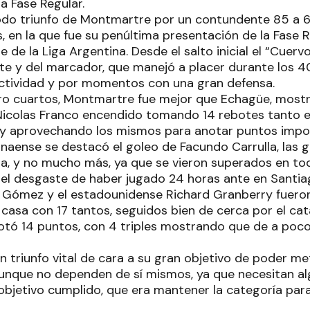
a Fase Regular.
odo triunfo de Montmartre por un contundente 85 a 
, en la que fue su penúltima presentación de la Fase R
 de la Liga Argentina. Desde el salto inicial el “Cue
te y del marcador, que manejó a placer durante los 4
ctividad y por momentos con una gran defensa.
ro cuartos, Montmartre fue mejor que Echagüe, most
Nicolas Franco encendido tomando 14 rebotes tanto en
y aprovechando los mismos para anotar puntos impo
anaense se destacó el goleo de Facundo Carrulla, las 
ta, y no mucho más, ya que se vieron superados en to
n el desgaste de haber jugado 24 horas ante en Santia
n Gómez y el estadounidense Richard Granberry fueron
casa con 17 tantos, seguidos bien de cerca por el c
tó 14 puntos, con 4 triples mostrando que de a poco
n triunfo vital de cara a su gran objetivo de poder me
 aunque no dependen de sí mismos, ya que necesitan al
 objetivo cumplido, que era mantener la categoría par