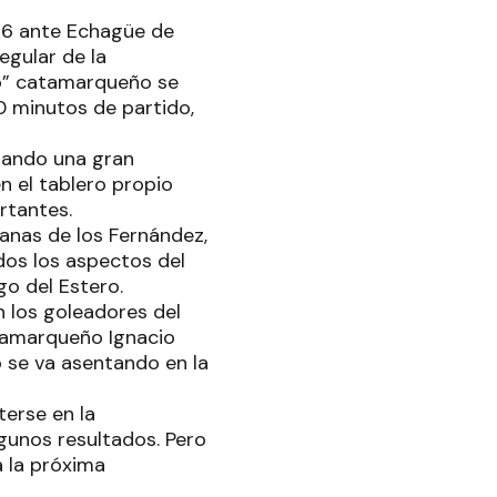
66 ante Echagüe de
egular de la
rvo” catamarqueño se
0 minutos de partido,
rando una gran
 el tablero propio
rtantes.
ganas de los Fernández,
dos los aspectos del
go del Estero.
 los goleadores del
atamarqueño Ignacio
 se va asentando en la
terse en la
gunos resultados. Pero
a la próxima