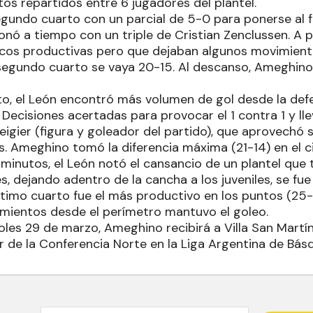
os repartidos entre 6 jugadores del plantel.
segundo cuarto con un parcial de 5-0 para ponerse al 
ó a tiempo con un triple de Cristian Zenclussen. A par
ocos productivas pero que dejaban algunos movimient
 segundo cuarto se vaya 20-15. Al descanso, Ameghino
rto, el León encontró más volumen de gol desde la def
. Decisiones acertadas para provocar el 1 contra 1 y lle
eigier (figura y goleador del partido), que aprovech
s. Ameghino tomó la diferencia máxima (21-14) en el ci
 minutos, el León notó el cansancio de un plantel que 
s, dejando adentro de la cancha a los juveniles, se fue
ltimo cuarto fue el más productivo en los puntos (25-2
mientos desde el perímetro mantuvo el goleo.
oles 29 de marzo, Ameghino recibirá a Villa San Martín
r de la Conferencia Norte en la Liga Argentina de Bás