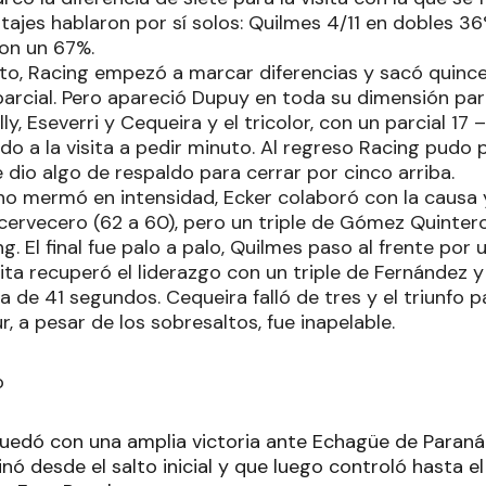
ntajes hablaron por sí solos: Quilmes 4/11 en dobles 
con un 67%.
o, Racing empezó a marcar diferencias y sacó quinc
arcial. Pero apareció Dupuy en toda su dimensión par
, Eseverri y Cequeira y el tricolor, con un parcial 17 
do a la visita a pedir minuto. Al regreso Racing pudo 
e dio algo de respaldo para cerrar por cinco arriba.
l no mermó en intensidad, Ecker colaboró con la causa 
 cervecero (62 a 60), pero un triple de Gómez Quintero
ng. El final fue palo a palo, Quilmes paso al frente po
isita recuperó el liderazgo con un triple de Fernández 
ta de 41 segundos. Cequeira falló de tres y el triunfo 
r, a pesar de los sobresaltos, fue inapelable.
o
edó con una amplia victoria ante Echagüe de Paraná 
ó desde el salto inicial y que luego controló hasta el 