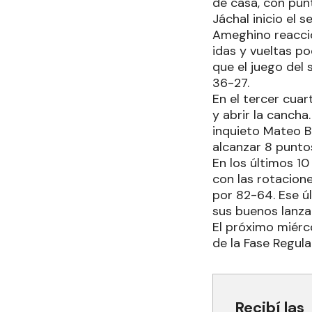
de casa, con punt
Jáchal inicio el 
Ameghino reaccion
idas y vueltas p
que el juego del
36-27.
En el tercer cua
y abrir la cancha
inquieto Mateo B
alcanzar 8 punto
En los últimos 10
con las rotacione
por 82-64. Ese ú
sus buenos lanza
El próximo miérc
de la Fase Regula
Recibí las