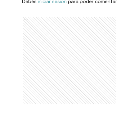
Debés
iniciar sesión
para poder comentar
Ads