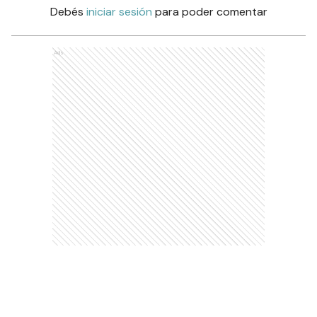
Debés
iniciar sesión
para poder comentar
Ads