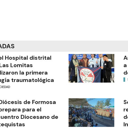
ADAS
el Hospital distrital
A
Las Lomitas
a
lizaron la primera
d
ugía traumatológica
CIEDAD
Diócesis de Formosa
S
prepara para el
r
uentro Diocesano de
d
equistas
I