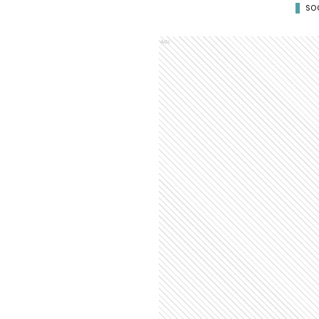
SO
Ads