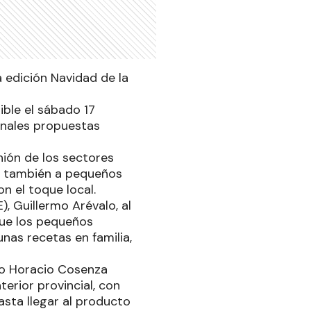
a edición Navidad de la
ble el sábado 17
ginales propuestas
nión de los sectores
a también a pequeños
n el toque local.
), Guillermo Arévalo, al
que los pequeños
as recetas en familia,
co Horacio Cosenza
terior provincial, con
sta llegar al producto