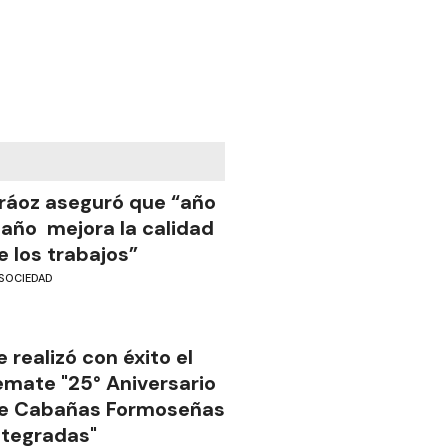
ráoz aseguró que “año
 año mejora la calidad
e los trabajos”
SOCIEDAD
e realizó con éxito el
emate "25° Aniversario
e Cabañas Formoseñas
ntegradas"