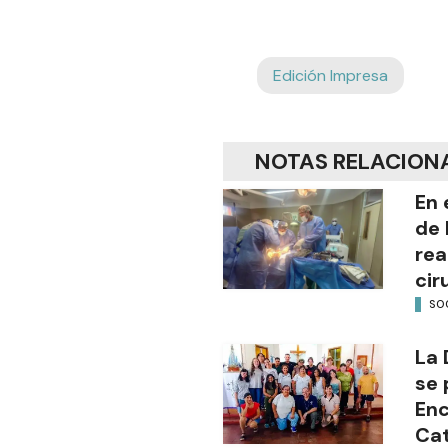
Edición Impresa
NOTAS RELACION
En 
de 
rea
cir
SO
La 
se 
Enc
Cat