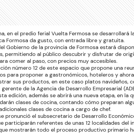
a, en el predio ferial Vuelta Fermosa se desarrollará l
ca Formosa da gusto, con entrada libre y gratuita.
el Gobierno de la provincia de Formosa estará disponi
s, permitiendo al público descubrir y disfrutar de ori
ra comer al paso, con precios muy accesibles.
dición número 12 de este espacio que propone una reu
dos para proponer a gastronómicos, hoteleros y ahor
trar sus productos, en este caso platos navideños, co
l gerente de la Agencia de Desarrollo Empresarial (ADE
esta edición, además se abrirá una nueva etapa, en la 
darán clases de cocina, contando cómo preparan algun
adicionales clases de cocina a cargo de chef.
 se pronunció el subsecretario de Desarrollo Económi
 participarán referentes de unas 12 localidades del in
e mostrarán todo el proceso productivo primario ha