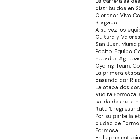
La carrera se de
distribuidos en 
Cloronor Vivo Con
Bragado.
A su vez los equi
Cultura y Valores
San Juan, Munici
Pocito, Equipo C
Ecuador, Agrupac
Cycling Team. Co
La primera etapa
pasando por Riac
La etapa dos será
Vuelta Fermoza. E
salida desde la c
Ruta 1, regresan
Por su parte la e
ciudad de Formosa
Formosa.
En la presentació