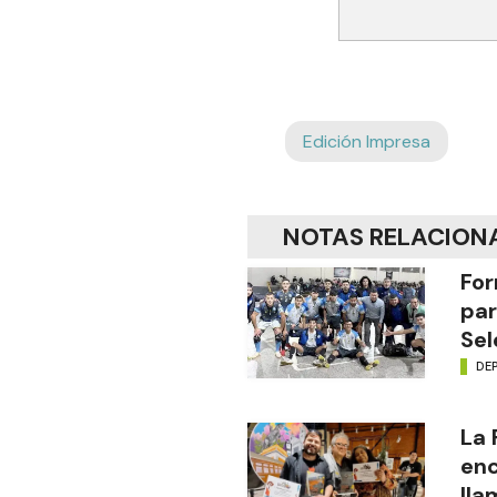
Edición Impresa
NOTAS RELACION
For
par
Sel
DE
La
enc
lla