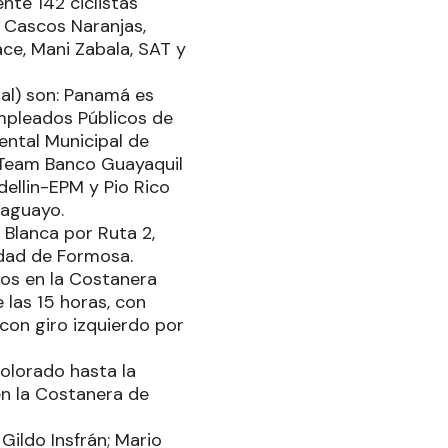
nte 142 ciclistas
, Cascos Naranjas,
ace, Mani Zabala, SAT y
nal) son: Panamá es
Empleados Públicos de
ental Municipal de
, Team Banco Guayaquil
ellin-EPM y Pio Rico
raguayo.
 Blanca por Ruta 2,
udad de Formosa.
ros en la Costanera
 las 15 horas, con
 con giro izquierdo por
Colorado hasta la
en la Costanera de
Gildo Insfrán; Mario