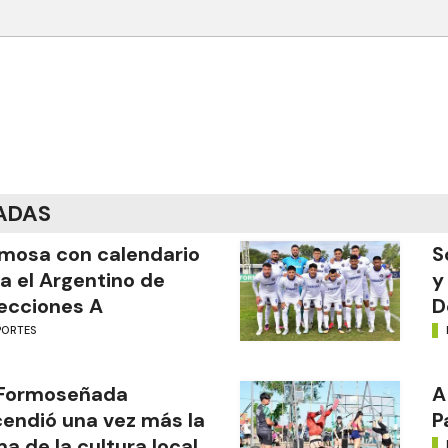
ADAS
mosa con calendario
S
a el Argentino de
y
ecciones A
D
PORTES
 Formoseñada
A
endió una vez más la
P
ma de la cultura local