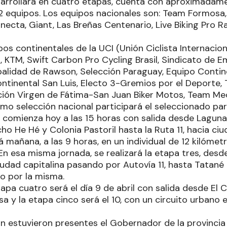
sarrollará en cuatro etapas, cuenta con aproximadame
22 equipos. Los equipos nacionales son: Team Formosa
ecta, Giant, Las Breñas Centenario, Live Biking Pro R
pos continentales de la UCI (Unión Ciclista Internacio
, KTM, Swift Carbon Pro Cycling Brasil, Sindicato de 
palidad de Rawson, Selección Paraguay, Equipo Contin
ontinental San Luis, Electo 3-Gremios por el Deporte
ión Virgen de Fátima-San Juan Biker Motos, Team Med
mo selección nacional participará el seleccionado pa
 comienza hoy a las 15 horas con salida desde Laguna
ho He Hé y Colonia Pastoril hasta la Ruta 11, hacia ci
 mañana, a las 9 horas, en un individual de 12 kilómet
n esa misma jornada, se realizará la etapa tres, desde
iudad capitalina pasando por Autovía 11, hasta Tatané
do por la misma.
tapa cuatro será el día 9 de abril con salida desde El 
 y la etapa cinco será el 10, con un circuito urbano 
n estuvieron presentes el Gobernador de la provincia 