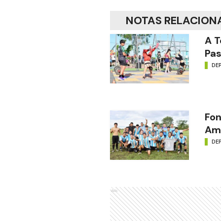
NOTAS RELACION
A T
Pas
DE
Fon
Amé
DE
Ads