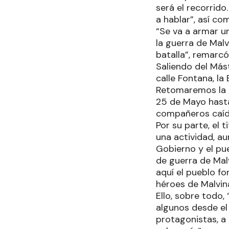
será el recorrid
a hablar”, así co
“Se va a armar u
la guerra de Mal
batalla”, remarcó
Saliendo del Mást
calle Fontana, la
Retomaremos la a
25 de Mayo hast
compañeros caído
Por su parte, el 
una actividad, a
Gobierno y el p
de guerra de Mal
aquí el pueblo 
héroes de Malvin
Ello, sobre todo,
algunos desde el
protagonistas, a 