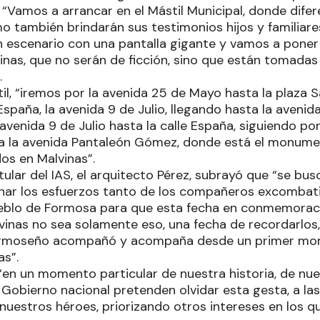
o. “Vamos a arrancar en el Mástil Municipal, donde di
mo también brindarán sus testimonios hijos y familiar
n escenario con una pantalla gigante y vamos a pone
vinas, que no serán de ficción, sino que están tomada
.
il, “iremos por la avenida 25 de Mayo hasta la plaza 
 España, la avenida 9 de Julio, llegando hasta la aveni
venida 9 de Julio hasta la calle España, siguiendo por
a la avenida Pantaleón Gómez, donde está el monume
s en Malvinas”.
titular del IAS, el arquitecto Pérez, subrayó que “se bu
unar los esfuerzos tanto de los compañeros excombatien
ueblo de Formosa para que esta fecha en conmemoraci
vinas no sea solamente eso, una fecha de recordarlos
formoseño acompañó y acompaña desde un primer mo
as”.
 “en un momento particular de nuestra historia, de nu
 Gobierno nacional pretenden olvidar esta gesta, a la
nuestros héroes, priorizando otros intereses en los q