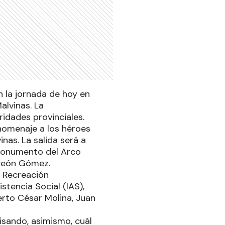
 la jornada de hoy en
alvinas. La
idades provinciales.
 homenaje a los héroes
nas. La salida será a
l monumento del Arco
aleón Gómez.
y Recreación
stencia Social (IAS),
rto César Molina, Juan
isando, asimismo, cuál