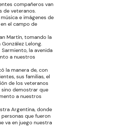
ferentes compañeros van
es de veteranos.
r música e imágenes de
s en el campo de
San Martín, tomando la
da González Lelong.
 Sarmiento, la avenida
nto a nuestros
scó la manera de, con
tes, sus familias, el
ón de los veteranos
, sino demostrar que
mento a nuestros
estra Argentina, donde
s personas que fueron
ue va en juego nuestra