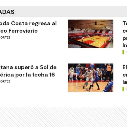
ADAS
oda Costa regresa al
T
eo Ferroviario
c
p
PORTES
I
tana superó a Sol de
E
rica por la fecha 16
e
l
PORTES