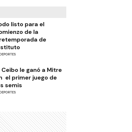
odo listo para el
omienzo de la
retemporada de
nstituto
DEPORTES
l Ceibo le ganó a Mitre
n el primer juego de
as semis
DEPORTES