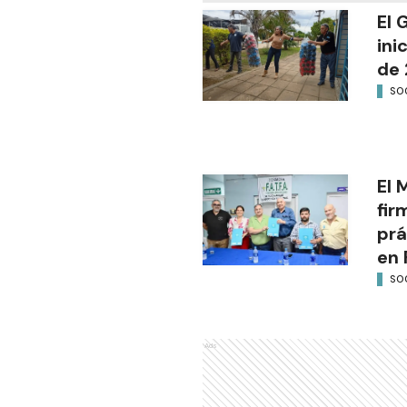
El 
ini
de 
SO
El 
fir
prá
en 
SO
Ads