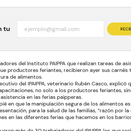
n tu
RECI
dores del Instituto PAIPPA que realizan tareas de asis
 que productores feriantes, recibieron ayer sus carnés
ura de alimentos.
ecutivo del IPAIPPA, veterinario Rubén Casco, explicó
apacitaciones, no solo a los productores feriantes, si
 asistencia en las ferias paipperas.
pié en que la manipulación segura de los alimentos e
resentación, para la salud de las familias, “razón por l
es en las diferentes ferias que hacemos en los barrio
ueron más de 30 trabajadores del IPAIPPA los que reci