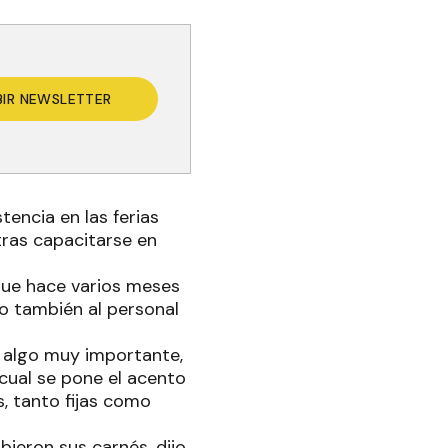
BIR NEWSLETTER
tencia en las ferias
 tras capacitarse en
 que hace varios meses
no también al personal
s algo muy importante,
a cual se pone el acento
s, tanto fijas como
bieron sus carnés, dijo