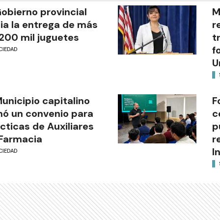
Gobierno provincial
M
cia la entrega de más
r
200 mil juguetes
t
f
CIEDAD
U
Municipio capitalino
F
mó un convenio para
c
cticas de Auxiliares
p
Farmacia
r
I
CIEDAD