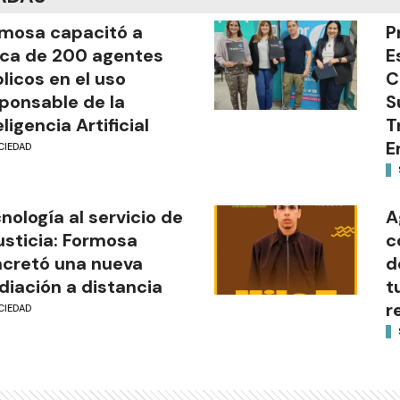
mosa capacitó a
P
ca de 200 agentes
E
licos en el uso
C
ponsable de la
S
eligencia Artificial
T
E
CIEDAD
nología al servicio de
A
justicia: Formosa
c
cretó una nueva
d
iación a distancia
t
r
CIEDAD