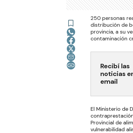
250 personas real
distribución de 
provincia, a su v
contaminación c
Recibí las
noticias e
email
El Ministerio de 
contraprestación
Provincial de ali
vulnerabilidad ali