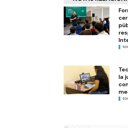
For
cer
púb
res
Int
SO
Tec
la 
con
med
SO
Ads