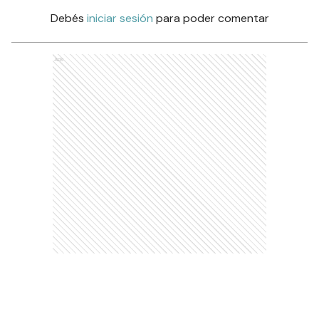
Debés
iniciar sesión
para poder comentar
Ads