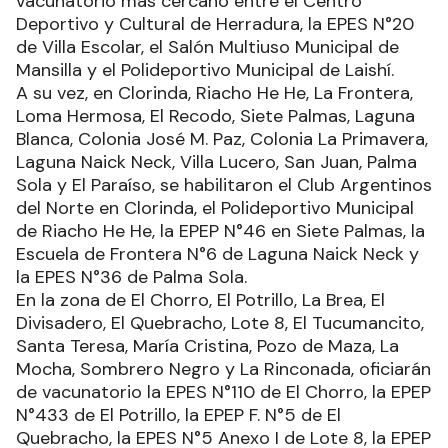
vacunatorio más cercano entre el Centro
Deportivo y Cultural de Herradura, la EPES N°20
de Villa Escolar, el Salón Multiuso Municipal de
Mansilla y el Polideportivo Municipal de Laishí.
A su vez, en Clorinda, Riacho He He, La Frontera,
Loma Hermosa, El Recodo, Siete Palmas, Laguna
Blanca, Colonia José M. Paz, Colonia La Primavera,
Laguna Naick Neck, Villa Lucero, San Juan, Palma
Sola y El Paraíso, se habilitaron el Club Argentinos
del Norte en Clorinda, el Polideportivo Municipal
de Riacho He He, la EPEP N°46 en Siete Palmas, la
Escuela de Frontera N°6 de Laguna Naick Neck y
la EPES N°36 de Palma Sola.
En la zona de El Chorro, El Potrillo, La Brea, El
Divisadero, El Quebracho, Lote 8, El Tucumancito,
Santa Teresa, María Cristina, Pozo de Maza, La
Mocha, Sombrero Negro y La Rinconada, oficiarán
de vacunatorio la EPES N°110 de El Chorro, la EPEP
N°433 de El Potrillo, la EPEP F. N°5 de El
Quebracho, la EPES N°5 Anexo I de Lote 8, la EPEP