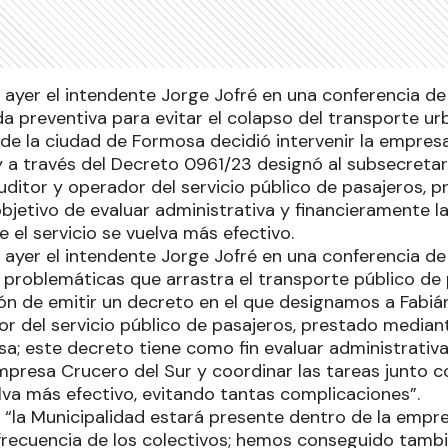
zo ayer el intendente Jorge Jofré en una conferencia 
a preventiva para evitar el colapso del transporte ur
 de la ciudad de Formosa decidió intervenir la empre
y a través del Decreto 0961/23 designó al subsecretar
ditor y operador del servicio público de pasajeros, 
bjetivo de evaluar administrativa y financieramente la
 el servicio se vuelva más efectivo.
o ayer el intendente Jorge Jofré en una conferencia d
as problemáticas que arrastra el transporte público de
ón de emitir un decreto en el que designamos a Fabi
or del servicio público de pasajeros, prestado median
a; este decreto tiene como fin evaluar administrativa
empresa Crucero del Sur y coordinar las tareas junto c
elva más efectivo, evitando tantas complicaciones”.
e “la Municipalidad estará presente dentro de la empr
 frecuencia de los colectivos; hemos conseguido tambi