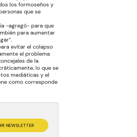
odos los formoseños y
 personas que se
cia -agregó- para que
también para aumentar
gar”.
ara evitar el colapso
icamente el problema
oncejales de la
ráticamente, lo que se
tos mediáticas y el
ncione como corresponde
BIR NEWSLETTER