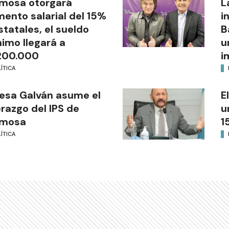
mosa otorgará
L
ento salarial del 15%
i
statales, el sueldo
B
imo llegará a
u
200.000
i
ÍTICA
esa Galván asume el
E
erazgo del IPS de
u
rmosa
1
ÍTICA