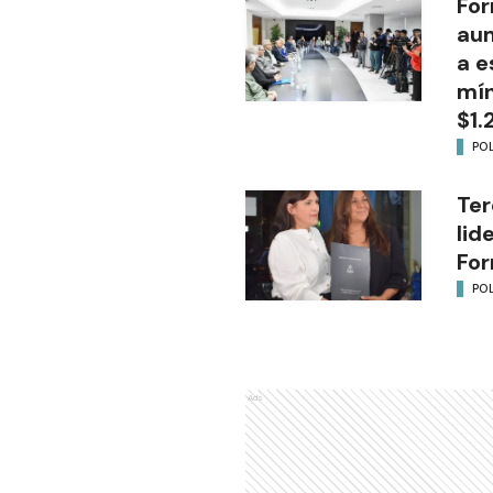
For
aum
a e
mín
$1.
POL
Ter
lid
Fo
POL
Ads