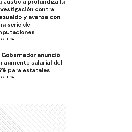
a Justicia profundiza la
nvestigación contra
asualdo y avanza con
na serie de
mputaciones
POLÍTICA
l Gobernador anunció
n aumento salarial del
5% para estatales
POLÍTICA