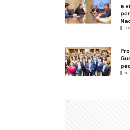
a v
per
Nac
POL
Pro
Gus
ped
EDI
Ads