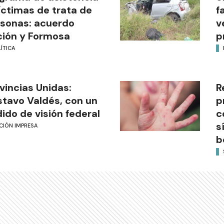
íctimas de trata de
f
sonas: acuerdo
v
ión y Formosa
p
ÍTICA
vincias Unidas:
R
tavo Valdés, con un
p
ido de visión federal
c
s
CIÓN IMPRESA
b