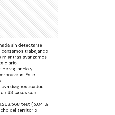
rnada sin detectarse
e alcanzamos trabajando
os mientras avanzamos
e diario.
t de vigilancia y
coronavirus. Este
.
lleva diagnosticados
aron 63 casos con
 1.268.568 test (5,04 %
cho del territorio