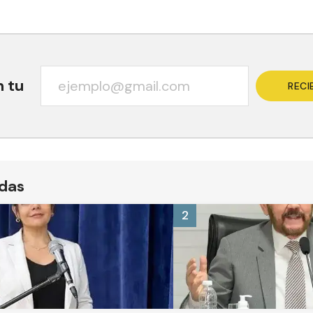
n tu
RECI
ídas
2