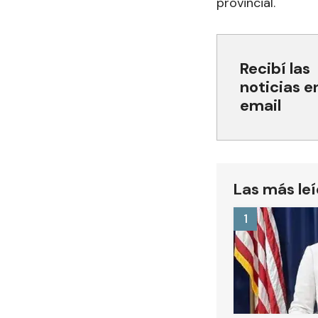
provincial.
Recibí las
noticias e
email
Las más le
1