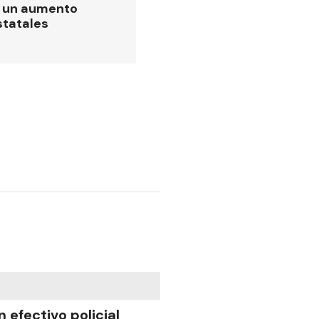
ó un aumento
statales
n efectivo policial