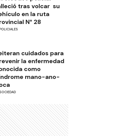
alleció tras volcar su
ehículo en la ruta
rovincial N° 28
POLICIALES
eiteran cuidados para
revenir la enfermedad
onocida como
índrome mano-ano-
oca
SOCIEDAD