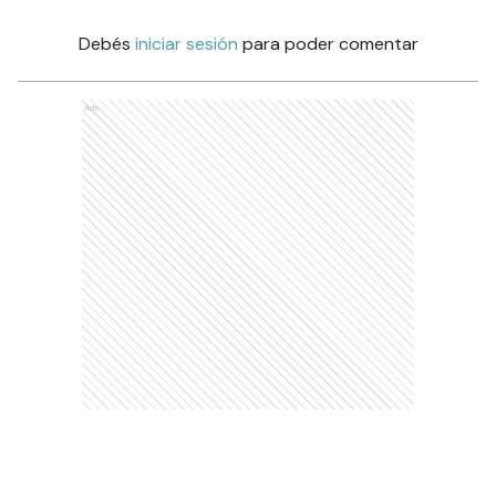
Debés
iniciar sesión
para poder comentar
Ads