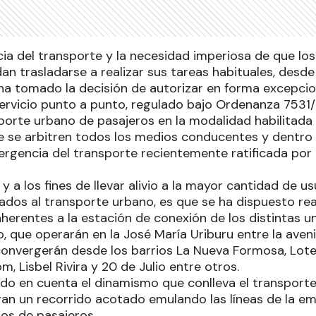
ia del transporte y la necesidad imperiosa de que los
n trasladarse a realizar sus tareas habituales, desde
 ha tomado la decisión de autorizar en forma excepcio
rvicio punto a punto, regulado bajo Ordenanza 7531/20
porte urbano de pasajeros en la modalidad habilitada a 
 se arbitren todos los medios conducentes y dentro
ergencia del transporte recientemente ratificada por 
y a los fines de llevar alivio a la mayor cantidad de u
ados al transporte urbano, es que se ha dispuesto real
nherentes a la estación de conexión de los distintas u
, que operarán en la José María Uriburu entre la aveni
nvergerán desde los barrios La Nueva Formosa, Lote 110
 Lisbel Rivira y 20 de Julio entre otros.
do en cuenta el dinamismo que conlleva el transporte
an un recorrido acotado emulando las líneas de la e
os de pasajeros.