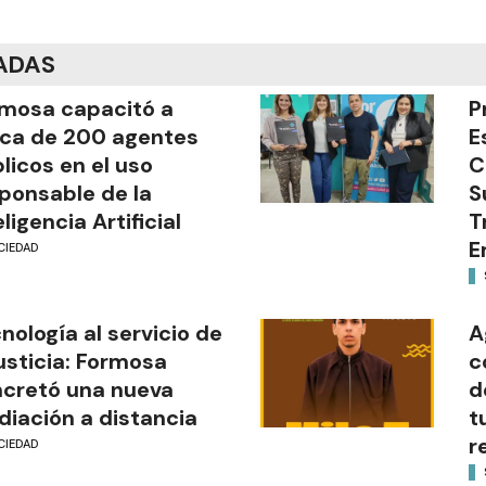
ADAS
mosa capacitó a
P
ca de 200 agentes
E
licos en el uso
C
ponsable de la
S
eligencia Artificial
T
E
CIEDAD
nología al servicio de
A
justicia: Formosa
c
cretó una nueva
d
iación a distancia
t
r
CIEDAD