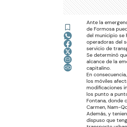
Ante la emergenc
de Formosa pueda
del municipio se
operadoras del se
servicio de trans
Se determinó que
alcance de la em
capitalino.
En consecuencia, 
los móviles afect
modificaciones i
los punto a punto
Fontana, donde co
Carmen, Nam-Qom,
Además, y tenien
dispuso que teng
transporte urban