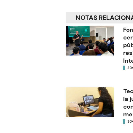
NOTAS RELACION
For
cer
púb
res
Int
SO
Tec
la 
con
med
SO