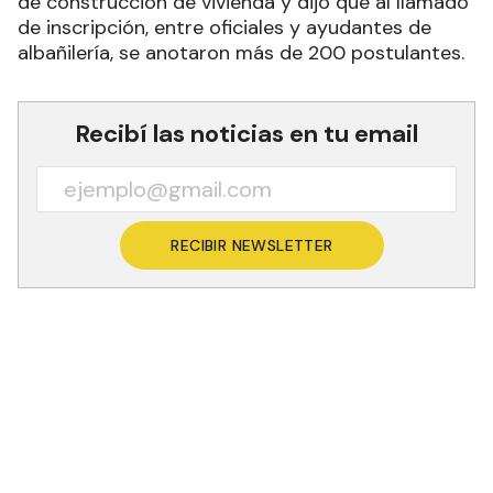
de construcción de vivienda y dijo que al llamado
de inscripción, entre oficiales y ayudantes de
albañilería, se anotaron más de 200 postulantes.
Recibí las noticias en tu email
RECIBIR NEWSLETTER
El intendente de Ibarreta, Adán Jarzynski,
destacó el avance de las obras de construcción
de 120 viviendas asignadas para la localidad
dentro del plan Cien obras para Formosa y dijo
que “ya es una realidad el inicio de las obras de la
primera etapa de construcción, siendo por cada
manzana 40 las unidades habitacionales que