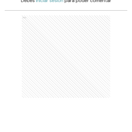
Debés
iniciar sesión
para poder comentar
Ads