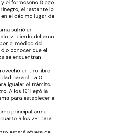
A y el formoseño Diego
rinegro, el restante lo
 en el décimo lugar de
esma sufrió un
alo izquierdo del arco.
por el médico del
e dio conocer que el
bos se encuentran
rovechó un tiro libre
dad para el 1 a 0.
a igualar el trámite.
. A los 19’ llegó la
esma para establecer el
omo principal arma
 cuarto a los 28’ para
anto estará afuera de