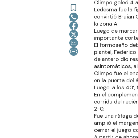
Olimpo goleó 4 a
Ledesma fue la fi
convirtió Braian 
la zona A.
Luego de marcar 
importante corte 
El formoseño deb
plantel, Federico
delantero dio res
asintomáticos, ai
Olimpo fue el enc
en la puerta del 
Luego, a los 40’
En el complemento
corrida del reci
2-0.
Fue una ráfaga d
amplió el margen 
cerrar el juego c
A partir de ahor