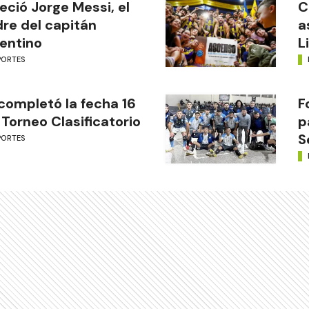
leció Jorge Messi, el
C
re del capitán
a
entino
L
PORTES
completó la fecha 16
F
 Torneo Clasificatorio
p
S
PORTES