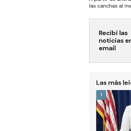
las canchas al m
Recibí las
noticias e
email
Las más le
1