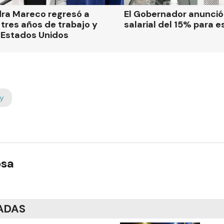
dra Mareco regresó a
El Gobernador anunci
tres años de trabajo y
salarial del 15% para e
 Estados Unidos
y
osa
ADAS