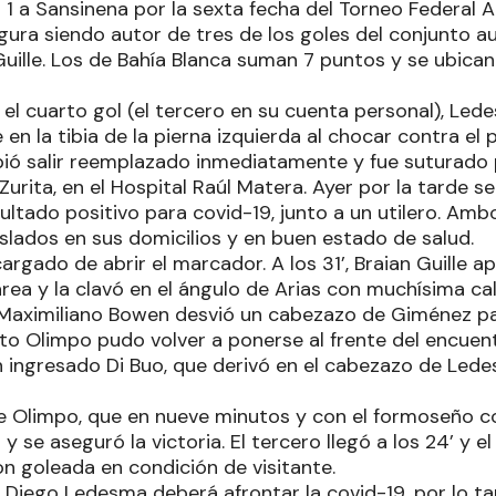
 1 a Sansinena por la sexta fecha del Torneo Federal 
gura siendo autor de tres de los goles del conjunto au
Guille. Los de Bahía Blanca suman 7 puntos y se ubican
el cuarto gol (el tercero en su cuenta personal), Led
en la tibia de la pierna izquierda al chocar contra el p
ió salir reemplazado inmediatamente y fue suturado 
 Zurita, en el Hospital Raúl Matera. Ayer por la tarde s
ultado positivo para covid-19, junto a un utilero. Am
slados en sus domicilios y en buen estado de salud.
argado de abrir el marcador. A los 31’, Braian Guille ap
área y la clavó en el ángulo de Arias con muchísima cali
, Maximiliano Bowen desvió un cabezazo de Giménez par
 Olimpo pudo volver a ponerse al frente del encuentro
én ingresado Di Buo, que derivó en el cabezazo de Led
e Olimpo, que en nueve minutos y con el formoseño c
y se aseguró la victoria. El tercero llegó a los 24’ y el
on goleada en condición de visitante.
a Diego Ledesma deberá afrontar la covid-19, por lo t