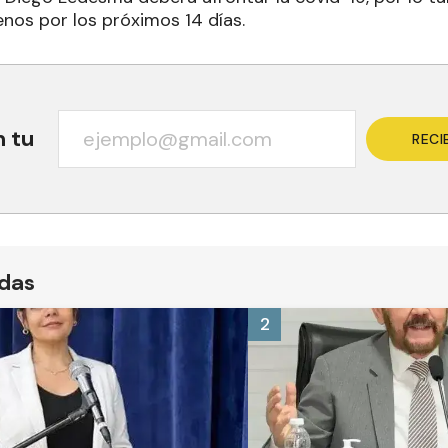
enos por los próximos 14 días.
n tu
RECI
ídas
2