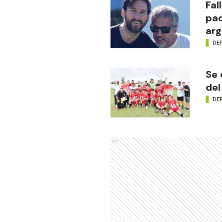
Fal
pad
arg
DE
Se 
del
DE
Ads