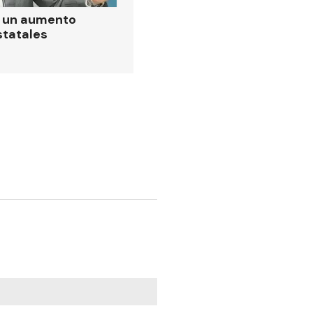
ó un aumento
statales