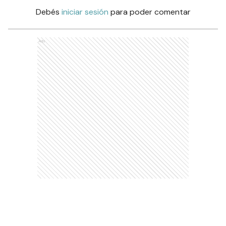
Debés
iniciar sesión
para poder comentar
Ads