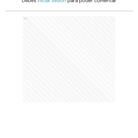
Debés
iniciar sesión
para poder comentar
Ads