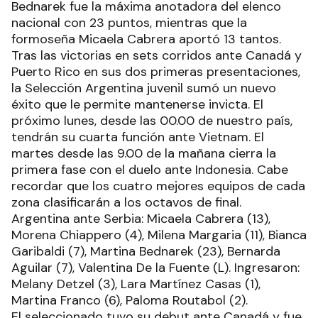
Bednarek fue la máxima anotadora del elenco
nacional con 23 puntos, mientras que la
formoseña Micaela Cabrera aportó 13 tantos.
Tras las victorias en sets corridos ante Canadá y
Puerto Rico en sus dos primeras presentaciones,
la Selección Argentina juvenil sumó un nuevo
éxito que le permite mantenerse invicta. El
próximo lunes, desde las 00.00 de nuestro país,
tendrán su cuarta función ante Vietnam. El
martes desde las 9.00 de la mañana cierra la
primera fase con el duelo ante Indonesia. Cabe
recordar que los cuatro mejores equipos de cada
zona clasificarán a los octavos de final.
Argentina ante Serbia: Micaela Cabrera (13),
Morena Chiappero (4), Milena Margaria (11), Bianca
Garibaldi (7), Martina Bednarek (23), Bernarda
Aguilar (7), Valentina De la Fuente (L). Ingresaron:
Melany Detzel (3), Lara Martínez Casas (1),
Martina Franco (6), Paloma Routabol (2).
El seleccionado tuvo su debut ante Canadá y fue