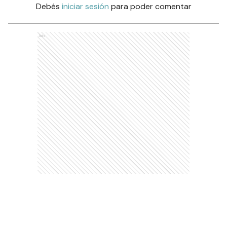
Debés
iniciar sesión
para poder comentar
Ads