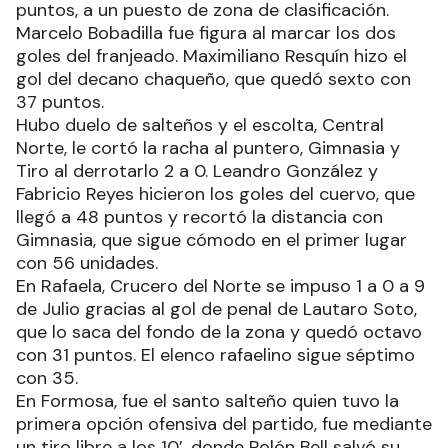
puntos, a un puesto de zona de clasificación.
Marcelo Bobadilla fue figura al marcar los dos
goles del franjeado. Maximiliano Resquín hizo el
gol del decano chaqueño, que quedó sexto con
37 puntos.
Hubo duelo de salteños y el escolta, Central
Norte, le cortó la racha al puntero, Gimnasia y
Tiro al derrotarlo 2 a 0. Leandro González y
Fabricio Reyes hicieron los goles del cuervo, que
llegó a 48 puntos y recortó la distancia con
Gimnasia, que sigue cómodo en el primer lugar
con 56 unidades.
En Rafaela, Crucero del Norte se impuso 1 a 0 a 9
de Julio gracias al gol de penal de Lautaro Soto,
que lo saca del fondo de la zona y quedó octavo
con 31 puntos. El elenco rafaelino sigue séptimo
con 35.
En Formosa, fue el santo salteño quien tuvo la
primera opción ofensiva del partido, fue mediante
un tiro libre a los 10’, donde Rolón Bell salvó su