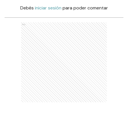
Debés
iniciar sesión
para poder comentar
Ads