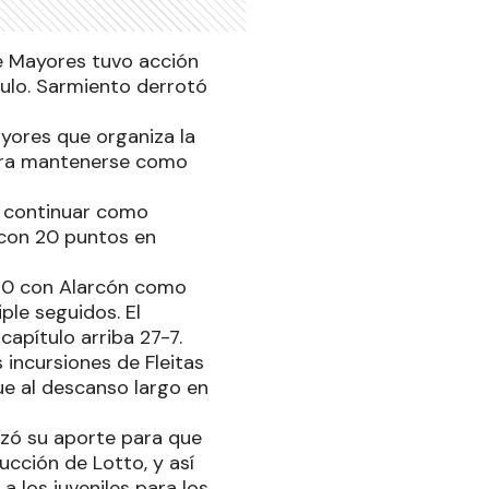
 de Mayores tuvo acción
ítulo. Sarmiento derrotó
ayores que organiza la
para mantenerse como
ra continuar como
 con 20 puntos en
3-0 con Alarcón como
ple seguidos. El
capítulo arriba 27-7.
 incursiones de Fleitas
ue al descanso largo en
izó su aporte para que
ucción de Lotto, y así
a los juveniles para los