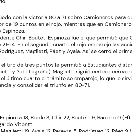
io.
uedó con la victoria 80 a 71 sobre Camioneros para 
or de 19 puntos en el rojo, mientras que en Camionero
e Espinoza.
idente Chir-Boutet-Espinoza fue el que permitió que
o 21-14. En el segundo cuarto el rojo emparejó las acc
 Rodríguez, Maglietti, Páez y Ayala. Así se cerró el pr
 el tiro de tres puntos le permitió a Estudiantes dista
ietti y 3 de Lagraña). Maglietti siguió certero cerca de
 el último cuarto el trámite se emparejo, lo que le sir
ncia y consolidar el triunfo en 80-71.
Espinoza 18, Brade 3, Chir 22, Boutet 19, Barreto 0 (FI)
gardo Vitontti.
Maglietti 19, Ayala 12, Pereyra 5, Rodríguez 12, Páez 9 (