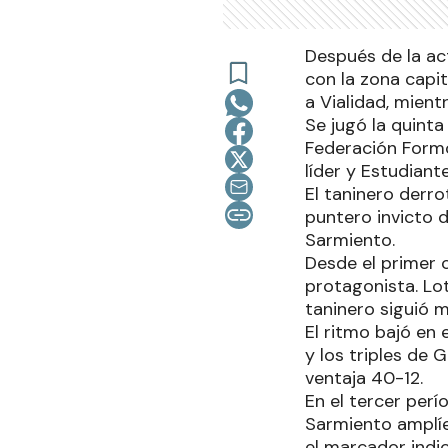
Después de la act
con la zona capit
a Vialidad, mien
Se jugó la quinta
Federación Form
líder y Estudian
El taninero derro
puntero invicto 
Sarmiento.
Desde el primer 
protagonista. Lot
taninero siguió m
El ritmo bajó en 
y los triples de
ventaja 40-12.
En el tercer per
Sarmiento amplíe
el marcador indic