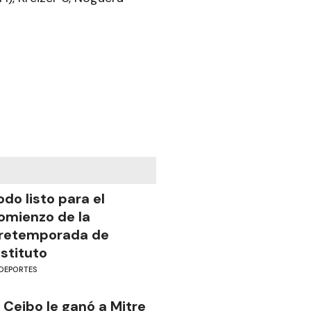
odo listo para el
omienzo de la
retemporada de
nstituto
DEPORTES
l Ceibo le ganó a Mitre