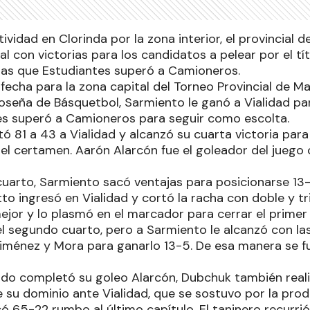
ividad en Clorinda por la zona interior, el provincial
al con victorias para los candidatos a pelear por el t
tras que Estudiantes superó a Camioneros.
 fecha para la zona capital del Torneo Provincial de M
oseña de Básquetbol, Sarmiento le ganó a Vialidad 
tes superó a Camioneros para seguir como escolta.
tó 81 a 43 a Vialidad y alcanzó su cuarta victoria pa
del certamen. Aarón Alarcón fue el goleador del juego
cuarto, Sarmiento sacó ventajas para posicionarse 1
to ingresó en Vialidad y cortó la racha con doble y tri
ejor y lo plasmó en el marcador para cerrar el primer 
el segundo cuarto, pero a Sarmiento le alcanzó con las
 Giménez y Mora para ganarlo 13-5. De esa manera se f
íodo completó su goleo Alarcón, Dubchuk también real
 su dominio ante Vialidad, que se sostuvo por la prod
ó 65-22 rumbo al último capítulo. El taninero recurrió 