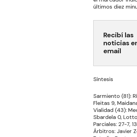
últimos diez minu
Recibí las
noticias e
email
Síntesis
Sarmiento (81): R
Fleitas 9, Maidana
Vialidad (43): Med
Sbardela 0, Lotto
Parciales: 27-7, 1
Árbitros: Javier 