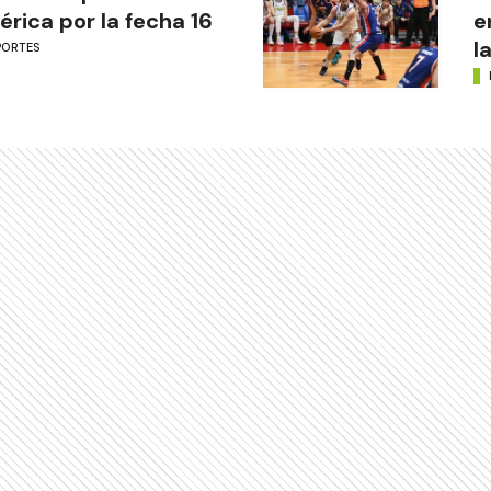
rica por la fecha 16
e
l
PORTES