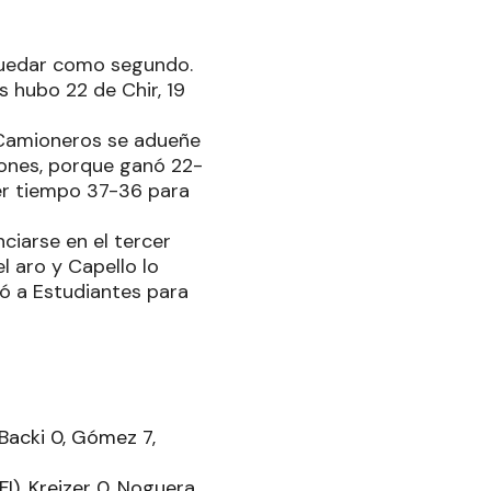
quedar como segundo.
s hubo 22 de Chir, 19
 Camioneros se adueñe
iones, porque ganó 22-
imer tiempo 37-36 para
nciarse en el tercer
l aro y Capello lo
vió a Estudiantes para
 Backi 0, Gómez 7,
FI), Kreizer 0, Noguera