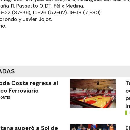
aña 11, Passetto 0. DT: Félix Medina.
16-22 (37-36), 15-26 (52-62), 19-18 (71-80).
Zorondo y Javier Jojot.
io.
ADAS
oda Costa regresa al
T
eo Ferroviario
c
p
PORTES
I
tana superó a Sol de
E