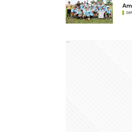
Amé
DE
Ads