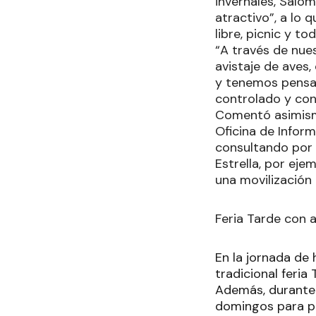
invernales, Salom
atractivo”, a lo
libre, picnic y t
“A través de nue
avistaje de aves,
y tenemos pensad
controlado y con
Comentó asimismo
Oficina de Inform
consultando por 
Estrella, por eje
una movilización
Feria Tarde con 
En la jornada de 
tradicional feria
Además, durante l
domingos para per