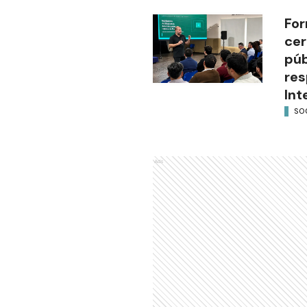
For
cer
púb
res
Int
SO
Ads