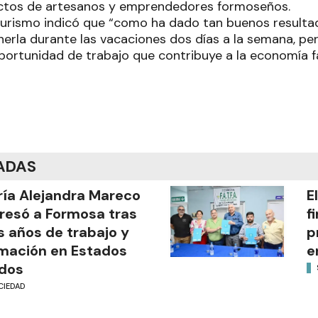
tos de artesanos y emprendedores formoseños.
Turismo indicó que “como ha dado tan buenos resultad
nerla durante las vacaciones dos días a la semana, p
portunidad de trabajo que contribuye a la economía fa
ADAS
ía Alejandra Mareco
E
resó a Formosa tras
f
s años de trabajo y
p
mación en Estados
e
dos
CIEDAD