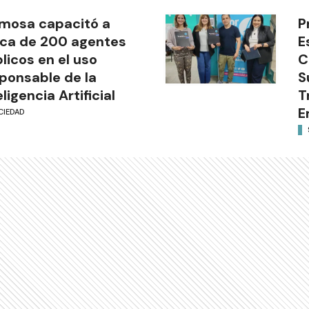
mosa capacitó a
P
ca de 200 agentes
E
licos en el uso
C
ponsable de la
S
eligencia Artificial
T
E
CIEDAD