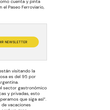
 como cuenta y pinta
n el Paseo Ferroviario,
BIR NEWSLETTER
están visitando la
osa es del 95 por
Argentina.
el sector gastronómico
cas y privadas, esto
eramos que siga así”.
o de vacaciones