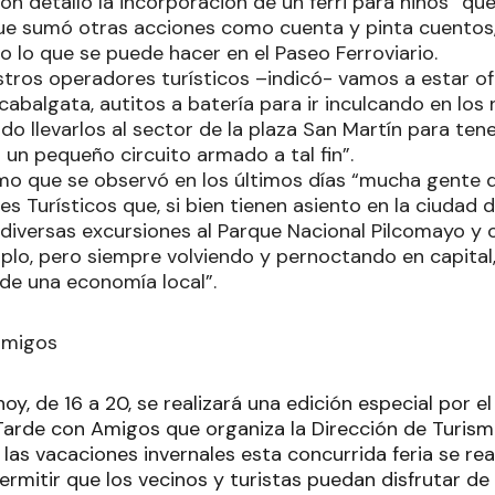
ón detalló la incorporación de un ferri para niños “qu
 que sumó otras acciones como cuenta y pinta cuentos, 
odo lo que se puede hacer en el Paseo Ferroviario.
stros operadores turísticos –indicó- vamos a estar o
 cabalgata, autitos a batería para ir inculcando en los 
o llevarlos al sector de la plaza San Martín para ten
 un pequeño circuito armado a tal fin”.
 que se observó en los últimos días “mucha gente q
es Turísticos que, si bien tienen asiento en la ciudad
diversas excursiones al Parque Nacional Pilcomayo y 
mplo, pero siempre volviendo y pernoctando en capital
 de una economía local”.
amigos
hoy, de 16 a 20, se realizará una edición especial por e
 Tarde con Amigos que organiza la Dirección de Turism
as vacaciones invernales esta concurrida feria se real
mitir que los vecinos y turistas puedan disfrutar de 