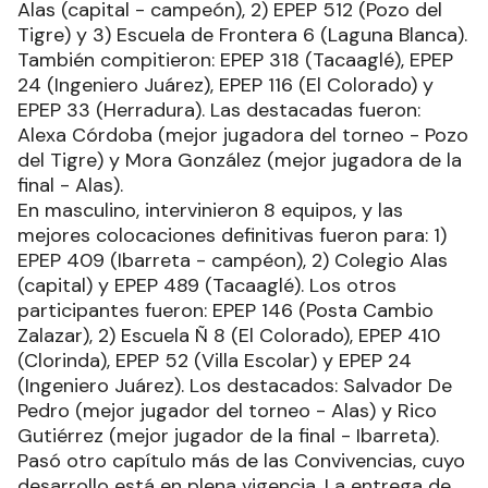
Alas (capital - campeón), 2) EPEP 512 (Pozo del
Tigre) y 3) Escuela de Frontera 6 (Laguna Blanca).
También compitieron: EPEP 318 (Tacaaglé), EPEP
24 (Ingeniero Juárez), EPEP 116 (El Colorado) y
EPEP 33 (Herradura). Las destacadas fueron:
Alexa Córdoba (mejor jugadora del torneo - Pozo
del Tigre) y Mora González (mejor jugadora de la
final - Alas).
En masculino, intervinieron 8 equipos, y las
mejores colocaciones definitivas fueron para: 1)
EPEP 409 (Ibarreta - campéon), 2) Colegio Alas
(capital) y EPEP 489 (Tacaaglé). Los otros
participantes fueron: EPEP 146 (Posta Cambio
Zalazar), 2) Escuela Ñ 8 (El Colorado), EPEP 410
(Clorinda), EPEP 52 (Villa Escolar) y EPEP 24
(Ingeniero Juárez). Los destacados: Salvador De
Pedro (mejor jugador del torneo - Alas) y Rico
Gutiérrez (mejor jugador de la final - Ibarreta).
Pasó otro capítulo más de las Convivencias, cuyo
desarrollo está en plena vigencia. La entrega de