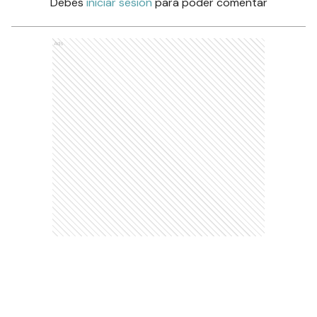
Debés
iniciar sesión
para poder comentar
Ads