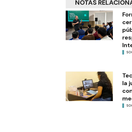
NOTAS RELACION
For
cer
púb
res
Int
SO
Tec
la 
con
med
SO