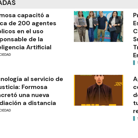
ADAS
mosa capacitó a
P
ca de 200 agentes
E
licos en el uso
C
ponsable de la
S
eligencia Artificial
T
E
CIEDAD
nología al servicio de
A
justicia: Formosa
c
cretó una nueva
d
iación a distancia
t
r
CIEDAD