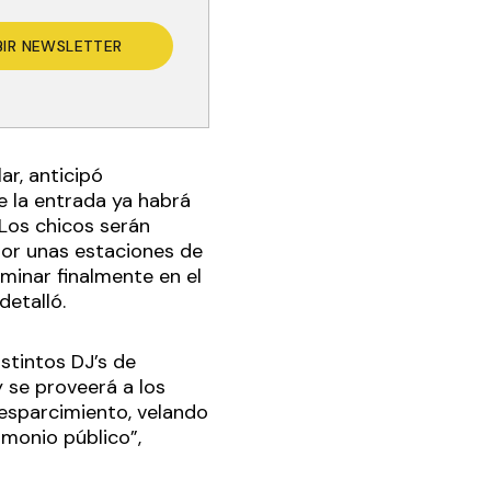
BIR NEWSLETTER
ar, anticipó
e la entrada ya habrá
 Los chicos serán
 por unas estaciones de
minar finalmente en el
detalló.
istintos DJ’s de
y se proveerá a los
esparcimiento, velando
imonio público”,