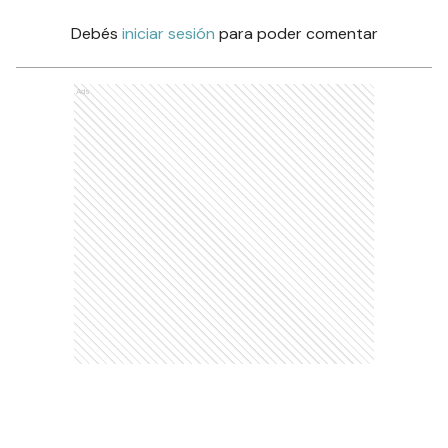
Debés
iniciar sesión
para poder comentar
Ads