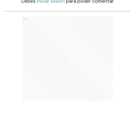
Debés
iniciar sesión
para poder comentar
Ads