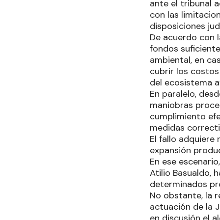
ante el tribunal 
con las limitacio
disposiciones judi
De acuerdo con l
fondos suficient
ambiental, en cas
cubrir los costo
del ecosistema a
En paralelo, des
maniobras proces
cumplimiento efe
medidas correcti
El fallo adquiere
expansión produc
En ese escenario,
Atilio Basualdo,
determinados pro
No obstante, la 
actuación de la 
en discusión el a