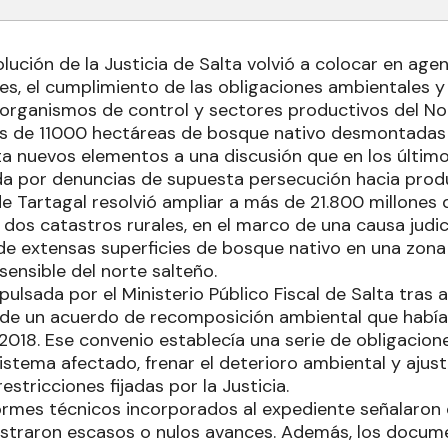
lución de la Justicia de Salta volvió a colocar en age
es, el cumplimiento de las obligaciones ambientales y
 organismos de control y sectores productivos del Nor
ás de 11000 hectáreas de bosque nativo desmontadas
ta nuevos elementos a una discusión que en los últi
a por denuncias de supuesta persecución hacia produ
 de Tartagal resolvió ampliar a más de 21.800 millone
dos catastros rurales, en el marco de una causa judici
de extensas superficies de bosque nativo en una zon
ensible del norte salteño.
ulsada por el Ministerio Público Fiscal de Salta tras 
 de un acuerdo de recomposición ambiental que habí
 2018. Ese convenio establecía una serie de obligacion
istema afectado, frenar el deterioro ambiental y ajust
estricciones fijadas por la Justicia.
ormes técnicos incorporados al expediente señalaron 
istraron escasos o nulos avances. Además, los docu