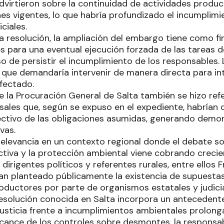
advirtieron sobre la continuidad de actividades produ
nes vigentes, lo que habría profundizado el incumplimi
ciales.
a resolución, la ampliación del embargo tiene como fi
es para una eventual ejecución forzada de las tareas 
o de persistir el incumplimiento de los responsables. L
s que demandaría intervenir de manera directa para in
fectado.
de la Procuración General de Salta también se hizo ref
ales que, según se expuso en el expediente, habrían co
ctivo de las obligaciones asumidas, generando demora
vas.
 relevancia en un contexto regional donde el debate sob
tiva y la protección ambiental viene cobrando crecie
 dirigentes políticos y referentes rurales, entre ellos 
 han planteado públicamente la existencia de supuest
ductores por parte de organismos estatales y judicia
resolución conocida en Salta incorpora un antecedent
Justicia frente a incumplimientos ambientales prolong
lcance de los controles sobre desmontes, la responsab