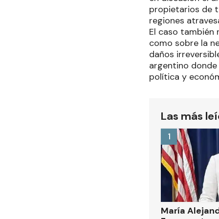
propietarios de 
regiones atraves
El caso también r
como sobre la ne
daños irreversib
argentino donde l
política y econó
Las más le
1
María Alejan