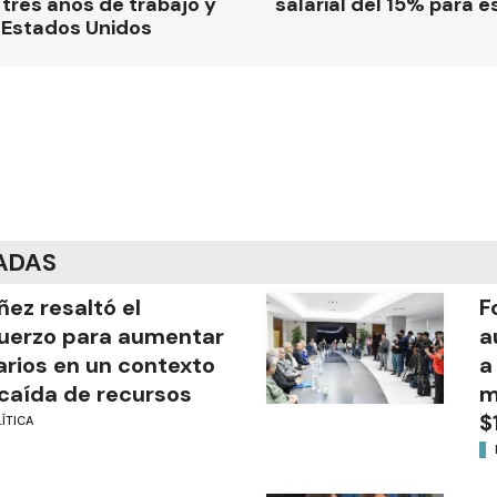
tres años de trabajo y
salarial del 15% para e
 Estados Unidos
ADAS
ñez resaltó el
F
uerzo para aumentar
a
arios en un contexto
a
caída de recursos
m
$
ÍTICA