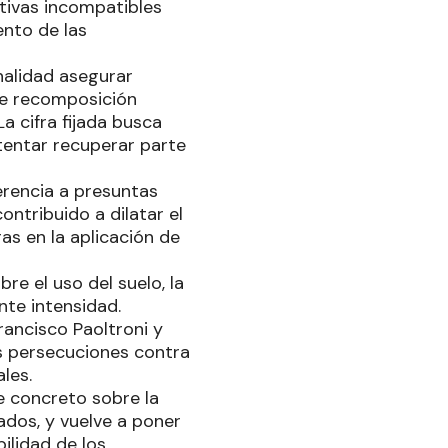
ctivas incompatibles
ento de las
nalidad asegurar
de recomposición
a cifra fijada busca
tentar recuperar parte
erencia a presuntas
ntribuido a dilatar el
s en la aplicación de
re el uso del suelo, la
nte intensidad.
Francisco Paoltroni y
as persecuciones contra
les.
e concreto sobre la
ados, y vuelve a poner
ilidad de los