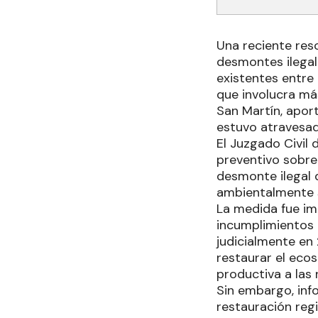
Una reciente reso
desmontes ilegal
existentes entre
que involucra m
San Martín, apor
estuvo atravesad
El Juzgado Civil
preventivo sobre 
desmonte ilegal 
ambientalmente s
La medida fue imp
incumplimientos
judicialmente en
restaurar el ecos
productiva a las r
Sin embargo, inf
restauración reg