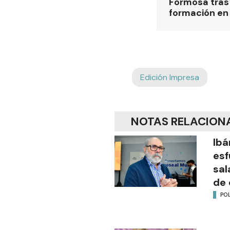
Formosa tras 
formación en
Edición Impresa
NOTAS RELACION
Ibá
esf
sal
de 
POL