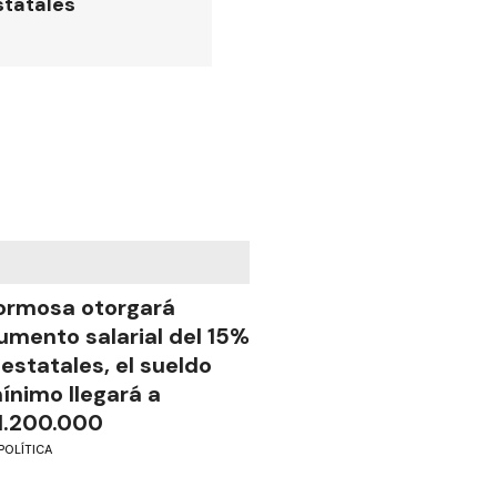
statales
ormosa otorgará
umento salarial del 15%
 estatales, el sueldo
ínimo llegará a
1.200.000
POLÍTICA