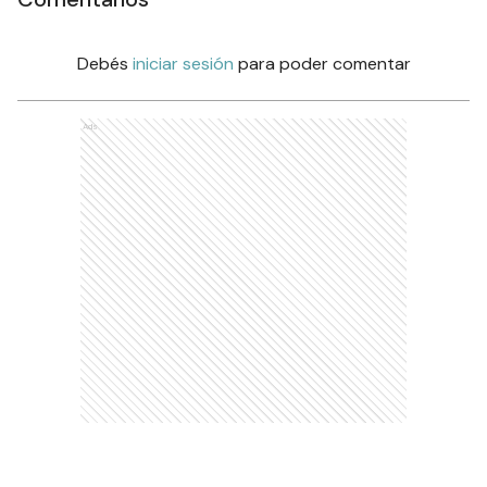
Debés
iniciar sesión
para poder comentar
Ads