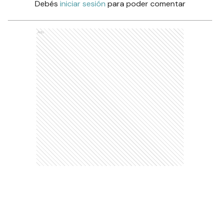
Debés
iniciar sesión
para poder comentar
Ads