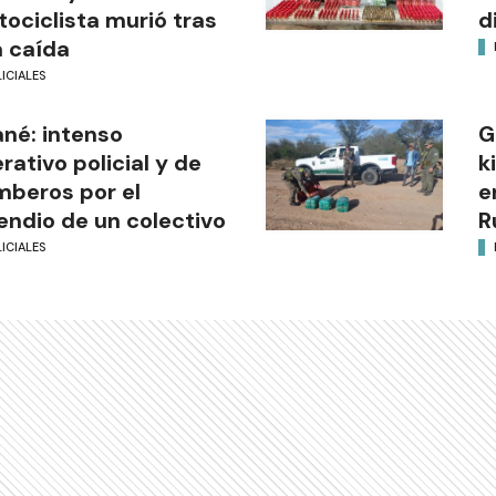
ociclista murió tras
d
 caída
ICIALES
ané: intenso
G
rativo policial y de
k
beros por el
e
endio de un colectivo
R
ICIALES