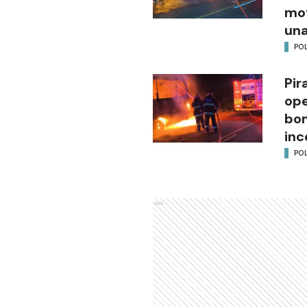
mot
una
POL
Pir
ope
bom
inc
POL
Ads