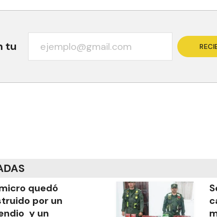
n tu
RECI
ADAS
micro quedó
S
truido por un
c
endio y un
m