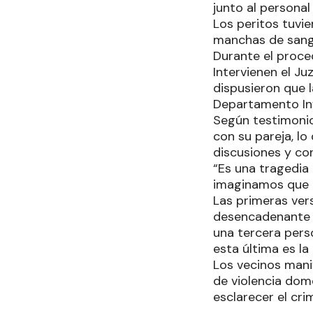
junto al personal 
Los peritos tuvi
manchas de sangr
Durante el proced
Intervienen el Ju
dispusieron que l
Departamento Inf
Según testimonios
con su pareja, lo
discusiones y con
“Es una tragedia
imaginamos que a
Las primeras vers
desencadenante fa
una tercera perso
esta última es la 
Los vecinos mani
de violencia dom
esclarecer el cri