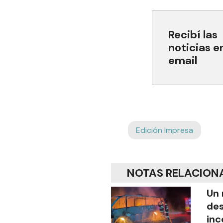
Recibí las
noticias e
email
Edición Impresa
NOTAS RELACION
Un 
des
inc