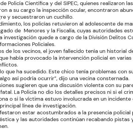
de Policía Científica y del SIPEC, quienes realizaron las
eron a su cargo la inspección ocular, encontraron abu
e y secuestraron un cuchillo.
imiento, los policías retuvieron al adolescente de ma
zgado de Menores y la Fiscalía, cuyas autoridades estu
a investigación quede a cargo de la División Delitos 
ormaciones Policiales.
 de los vecinos, el joven fallecido tenía un historial 
 que había provocado la intervención policial en varia
flictos.
 lo que ha sucedido. Este chico tenía problemas con s
lgo así podría ocurrir”, dijo una vecina consternada.
iones sugieren que una discusión violenta con su pare
tal. La Policía no dio los detalles precisos ni si el c
na o si la víctima estuvo involucrada en un incidente
principal línea de investigación.
festaron estar acostumbrados a la presencia policial
éstica y las autoridades continúan recabando pistas 
men.