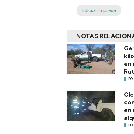
Edición Impresa
NOTAS RELACION
Gen
kil
en 
Rut
POL
Clo
co
en 
alq
POL