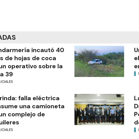
ADAS
darmería incautó 40
U
os de hojas de coca
e
un operativo sobre la
e
a 39
ICIALES
rinda: falla eléctrica
L
nsume una camioneta
D
un complejo de
P
uileres
d
ICIALES