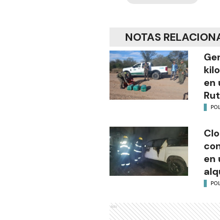
NOTAS RELACION
Gen
kil
en 
Rut
POL
Clo
co
en 
alq
POL
Ads