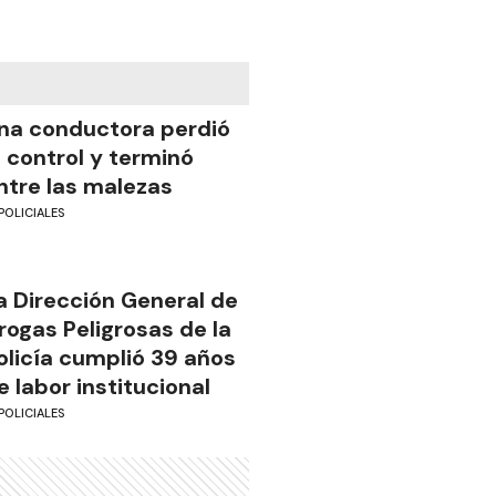
na conductora perdió
l control y terminó
ntre las malezas
POLICIALES
a Dirección General de
rogas Peligrosas de la
olicía cumplió 39 años
e labor institucional
POLICIALES