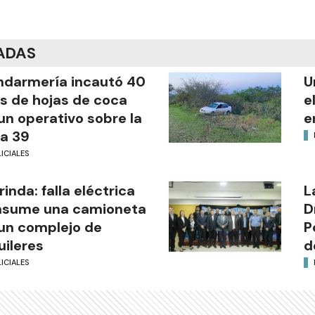
ADAS
darmería incautó 40
U
os de hojas de coca
e
un operativo sobre la
e
a 39
ICIALES
rinda: falla eléctrica
L
nsume una camioneta
D
un complejo de
P
uileres
d
ICIALES