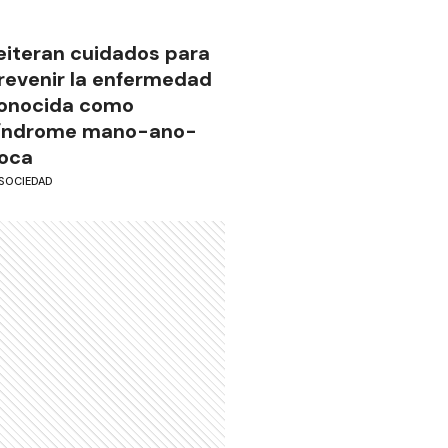
eiteran cuidados para
revenir la enfermedad
onocida como
índrome mano-ano-
oca
SOCIEDAD