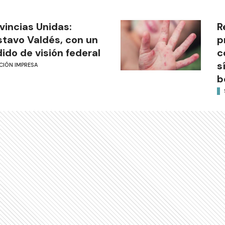
vincias Unidas:
R
tavo Valdés, con un
p
ido de visión federal
c
s
CIÓN IMPRESA
b