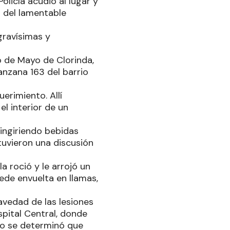
olicía acudió al lugar y
 del lamentable
gravísimas y
o de Mayo de Clorinda,
nzana 163 del barrio
erimiento. Allí
l interior de un
ingiriendo bebidas
uvieron una discusión
a roció y le arrojó un
ede envuelta en llamas,
avedad de las lesiones
spital Central, donde
co se determinó que