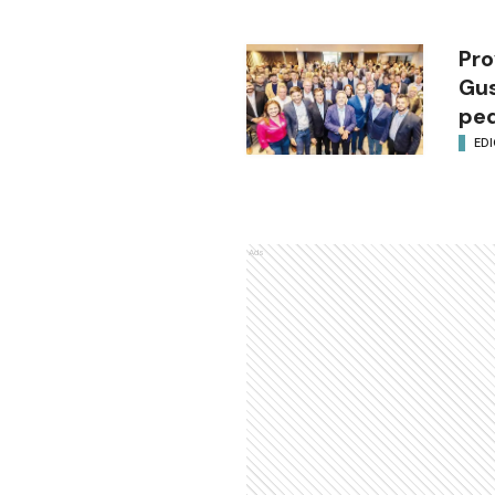
Pro
Gus
ped
EDI
Ads