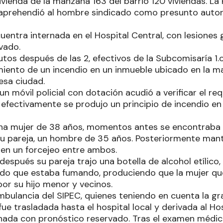
vienda de la manzana 163 del barrio 120 viviendas. La P
 aprehendió al hombre sindicado como presunto autor
uentra internada en el Hospital Central, con lesiones 
vado.
utos después de las 2, efectivos de la Subcomisaría 1.
ento de un incendio en un inmueble ubicado en la ma
esa ciudad.
 móvil policial con dotación acudió a verificar el requ
efectivamente se produjo un principio de incendio en e
na mujer de 38 años, momentos antes se encontraba 
su pareja, un hombre de 35 años. Posteriormente mant
 en un forcejeo entre ambos.
spués su pareja trajo una botella de alcohol etílico, l
dido que estaba fumando, produciendo que la mujer qu
por su hijo menor y vecinos.
mbulancia del SIPEC, quienes teniendo en cuenta la gr
ue trasladada hasta el hospital local y derivada al Ho
nada con pronóstico reservado. Tras el examen médi