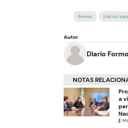
Breves
Edición Imp
Autor
Diario Form
NOTAS RELACION
Pro
a v
per
Nac
POL