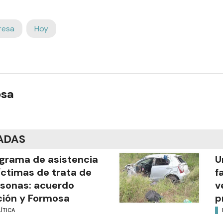
resa
Hoy
osa
ADAS
grama de asistencia
U
íctimas de trata de
f
sonas: acuerdo
v
ión y Formosa
p
ÍTICA