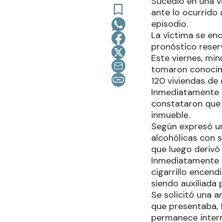
Sucedió en una vi
ante lo ocurrido
episodio.
La víctima se enc
pronóstico reser
Este viernes, min
tomaron conocimi
120 viviendas de 
Inmediatamente un
constataron que 
inmueble.
Según expresó u
alcohólicas con 
que luego derivó
Inmediatamente de
cigarrillo encen
siendo auxiliada 
Se solicitó una a
que presentaba, f
permanece inter