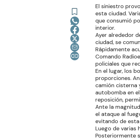
El siniestro prov
esta ciudad. Var
que consumió por
interior.
Ayer alrededor de
ciudad, se comun
Rápidamente acud
Comando Radioelé
policiales que rec
En el lugar, los
proporciones. An
camión cisterna 
autobomba en el s
reposición, perm
Ante la magnitud
el ataque al fueg
evitando de esta
Luego de varias h
Posteriormente s