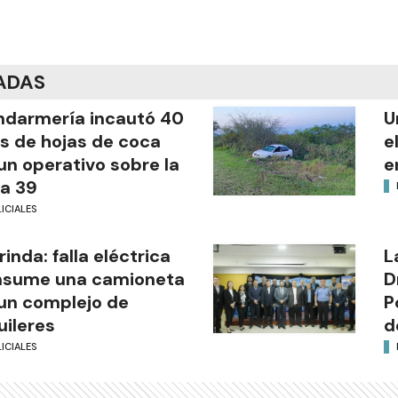
ADAS
darmería incautó 40
U
os de hojas de coca
e
un operativo sobre la
e
a 39
ICIALES
rinda: falla eléctrica
L
nsume una camioneta
D
un complejo de
P
uileres
d
ICIALES