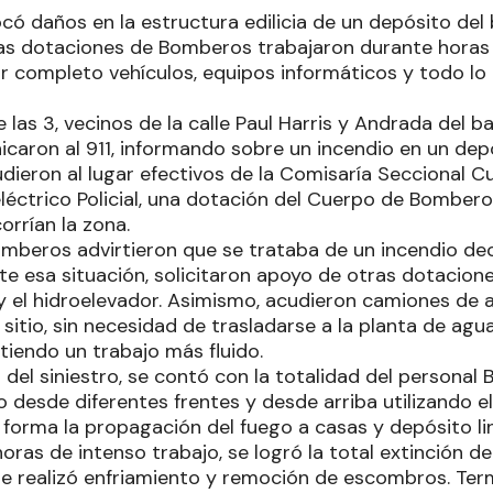
ocó daños en la estructura edilicia de un depósito del 
ias dotaciones de Bomberos trabajaron durante horas 
 completo vehículos, equipos informáticos y todo lo 
 las 3, vecinos de la calle Paul Harris y Andrada del b
icaron al 911, informando sobre un incendio en un dep
ieron al lugar efectivos de la Comisaría Seccional Cu
ctrico Policial, una dotación del Cuerpo de Bomberos
orrían la zona.
 bomberos advirtieron que se trataba de un incendio d
te esa situación, solicitaron apoyo de otras dotacion
y el hidroelevador. Asimismo, acudieron camiones de 
itio, sin necesidad de trasladarse a la planta de agua 
itiendo un trabajo más fluido.
 del siniestro, se contó con la totalidad del persona
o desde diferentes frentes y desde arriba utilizando el
 forma la propagación del fuego a casas y depósito li
oras de intenso trabajo, se logró la total extinción de
e realizó enfriamiento y remoción de escombros. Term