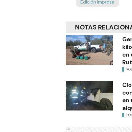
Edición Impresa
NOTAS RELACION
Gen
kil
en 
Rut
POL
Clo
co
en 
alq
POL
Ads