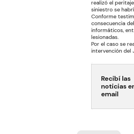
realizó el perita
siniestro se habr
Conforme testimo
consecuencia del 
informáticos, en
lesionadas.
Por el caso se re
intervención del
Recibí las
noticias e
email