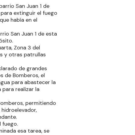
barrio San Juan 1 de
para extinguir el fuego
que había en el
arrio San Juan 1 de esta
ósito.
arta, Zona 3 del
 y otras patrullas
eclarado de grandes
es de Bomberos, el
agua para abastecer la
para realizar la
l Bomberos, permitiendo
 hidroelevador,
ndante.
l fuego.
inada esa tarea, se