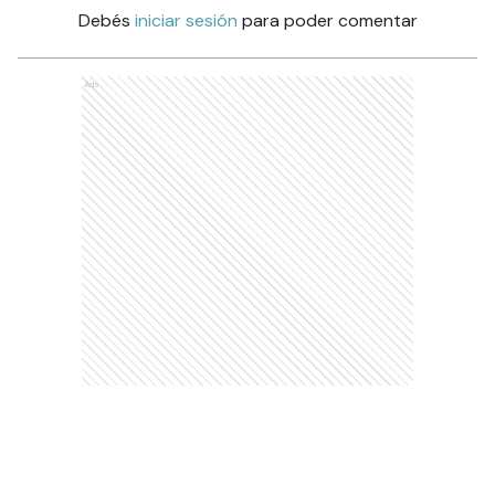
Debés
iniciar sesión
para poder comentar
Ads