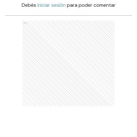
Debés
iniciar sesión
para poder comentar
Ads