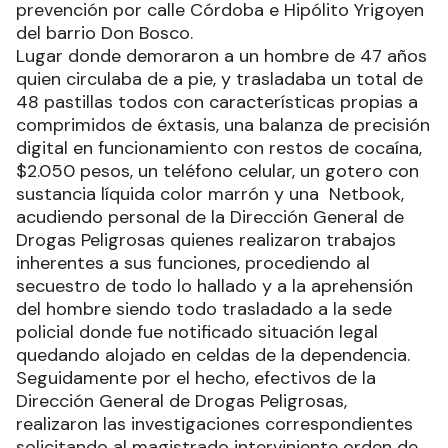
Efectivos de la Policía detuvieron a un hombre de
47 años, con más de 40 dosis de éxtasis, una
balanza, restos de cocaína, dinero, entre otros
elementos. Tras allanar su domicilio, secuestraron
notebook, restos de cocaína, y más elementos de
interés para la causa.
Efectivos de la Sección Motorizada Alacrán,
dependientes del Comando Radioeléctrico
policial, se encontraban de recorridas de
prevención por calle Córdoba e Hipólito Yrigoyen
del barrio Don Bosco.
Lugar donde demoraron a un hombre de 47 años
quien circulaba de a pie, y trasladaba un total de
48 pastillas todos con características propias a
comprimidos de éxtasis, una balanza de precisión