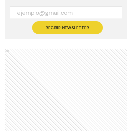
una caja de balanza Digital perteneciente al
dispositivo secuestrado, un paquete de papel
engomado, una Notebook, tarjetas de memoria,
lector de tarjeta y restos de cocaína, siendo
todo puesto a disposición del Juzgado
Instrucción y Correccional del Narcocrimen.
Tras un efectivo proceder policial lograron sacar
fuera de circulación las dosis de éxtasis
mencionadas, estupefacientes de alto nivel
nocivo y elevada peligrosidad para los
ciudadanos.
Recibí las noticias en tu email
RECIBIR NEWSLETTER