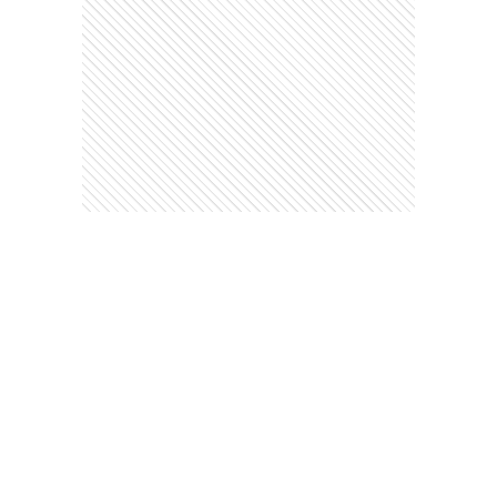
Comentarios
Debés
iniciar sesión
para poder comentar
Ads