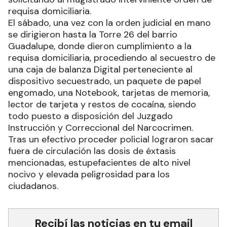
digital en funcionamiento con restos de cocaína,
$2.050 pesos, un teléfono celular, un gotero con
sustancia líquida color marrón y una Netbook,
acudiendo personal de la Dirección General de
Drogas Peligrosas quienes realizaron trabajos
inherentes a sus funciones, procediendo al
secuestro de todo lo hallado y a la aprehensión
del hombre siendo todo trasladado a la sede
policial donde fue notificado situación legal
quedando alojado en celdas de la dependencia.
Seguidamente por el hecho, efectivos de la
Dirección General de Drogas Peligrosas,
realizaron las investigaciones correspondientes
solicitando al magistrado interviniente orden de
requisa domiciliaria.
El sábado, una vez con la orden judicial en mano
se dirigieron hasta la Torre 26 del barrio
Guadalupe, donde dieron cumplimiento a la
requisa domiciliaria, procediendo al secuestro de