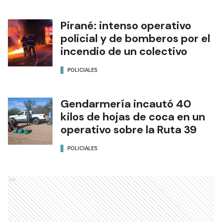
Un micro quedó destruido
por un incendio y un
motociclista murió tras una
caída
POLICIALES
Secuestran 1200 cartuchos y
500 municiones de
diferentes calibres
POLICIALES
Pirané: intenso operativo
policial y de bomberos por el
incendio de un colectivo