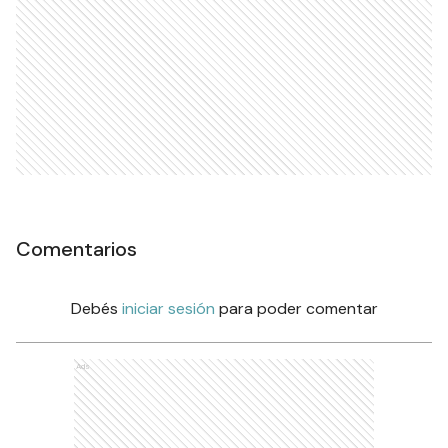
POLICIALES
Gendarmería incautó 40
kilos de hojas de coca en un
operativo sobre la Ruta 39
POLICIALES
Ads