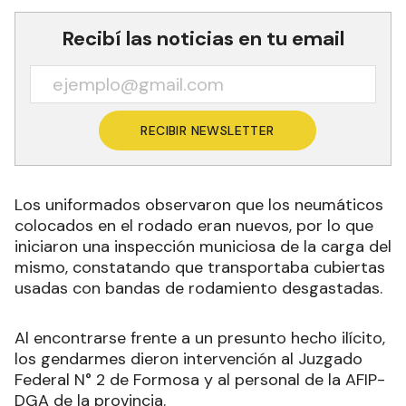
El personal de gendarmería Fuerza constató
que el vehículo transportaba cubiertas usadas
y llevaba colocadas otras sin uso, las cuales
fueron decomisadas por no contar con aval
aduanero.
Efectivos dependientes del Escuadrón 5 “Pirané”
registraron un camión, mientras realizaban
controles viales el kilómetro 1.282 de la Ruta
Nacional N° 81.
Recibí las noticias en tu email