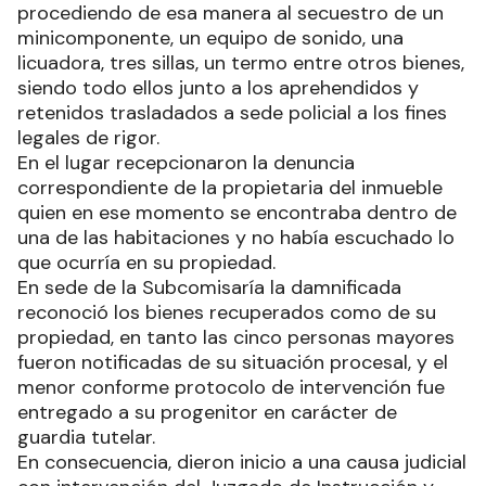
personal policial llegar, emprendieron una rápida
fuga por distintos sectores del predio del
inmueble.
Audazmente los uniformados se desplegaron por
el sector y lograron demorar a seis de los
sujetos, quienes al ser identificados se trataba de
cinco personas mayores y un menor de edad.
Allí, en presencia de testigos realizaron un
rastrillaje en las inmediaciones logrando a
escasos metros encontrar varias pertenecías que
habían sido sustraídas del interior de la casa.
Seguidamente concurrieron hasta el lugar
personal de la Delegación de Policía Científica
documentando el procedimiento llevado a cabo,
procediendo de esa manera al secuestro de un
minicomponente, un equipo de sonido, una
licuadora, tres sillas, un termo entre otros bienes,
siendo todo ellos junto a los aprehendidos y
retenidos trasladados a sede policial a los fines
legales de rigor.