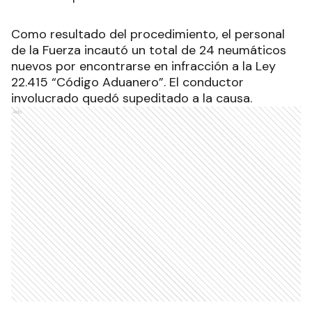
RECIBIR NEWSLETTER
Los uniformados observaron que los neumáticos
colocados en el rodado eran nuevos, por lo que
iniciaron una inspección municiosa de la carga del
mismo, constatando que transportaba cubiertas
usadas con bandas de rodamiento desgastadas.
Al encontrarse frente a un presunto hecho ilícito,
los gendarmes dieron intervención al Juzgado
Federal N° 2 de Formosa y al personal de la AFIP-
DGA de la provincia.
Como resultado del procedimiento, el personal
de la Fuerza incautó un total de 24 neumáticos
nuevos por encontrarse en infracción a la Ley
22.415 “Código Aduanero”. El conductor