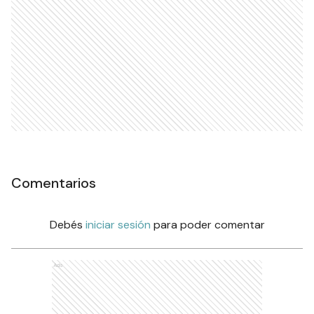
POLICIALES
Gendarmería incautó 40
kilos de hojas de coca en un
operativo sobre la Ruta 39
POLICIALES
Ads