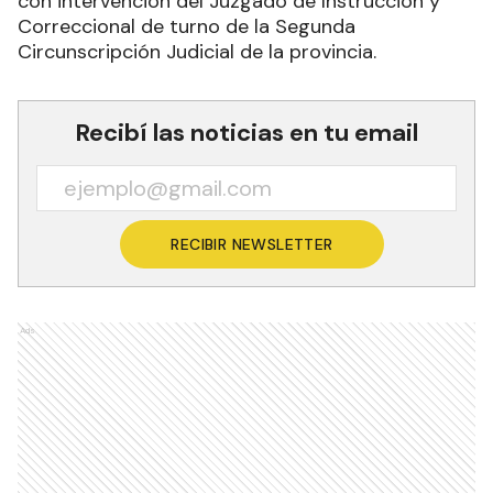
En el lugar recepcionaron la denuncia
correspondiente de la propietaria del inmueble
quien en ese momento se encontraba dentro de
una de las habitaciones y no había escuchado lo
que ocurría en su propiedad.
En sede de la Subcomisaría la damnificada
reconoció los bienes recuperados como de su
propiedad, en tanto las cinco personas mayores
fueron notificadas de su situación procesal, y el
menor conforme protocolo de intervención fue
entregado a su progenitor en carácter de
guardia tutelar.
En consecuencia, dieron inicio a una causa judicial
con intervención del Juzgado de Instrucción y
Correccional de turno de la Segunda
Circunscripción Judicial de la provincia.
Recibí las noticias en tu email