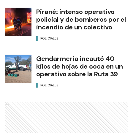
Un micro quedó destruido
por un incendio y un
motociclista murió tras una
caída
POLICIALES
Secuestran 1200 cartuchos y
500 municiones de
diferentes calibres
POLICIALES
Pirané: intenso operativo
policial y de bomberos por el
incendio de un colectivo