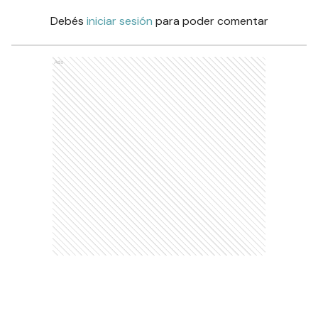
Debés
iniciar sesión
para poder comentar
Ads