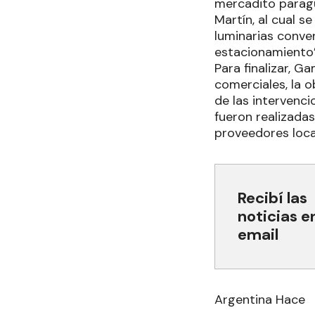
mercadito paragu
Martín, al cual 
luminarias conven
estacionamiento”
Para finalizar, 
comerciales, la o
de las intervenci
fueron realizada
proveedores loca
Recibí las
noticias e
email
Argentina Hace