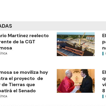
ADAS
ario Martínez reelecto
E
frente de la CGT
p
rmosa
n
ÍTICA
mosa se moviliza hoy
E
tra el proyecto de
q
 de Tierras que
v
atirá el Senado
8
ÍTICA