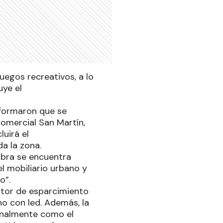
egos recreativos, a lo
uye el
nformaron que se
comercial San Martín,
uirá el
a la zona.
obra se encuentra
l mobiliario urbano y
o”.
tor de esparcimiento
no con led. Además, la
ionalmente como el