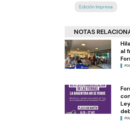
Edición Impresa
NOTAS RELACION
Hil
al 
Fo
POL
For
con
Ley
deb
POL