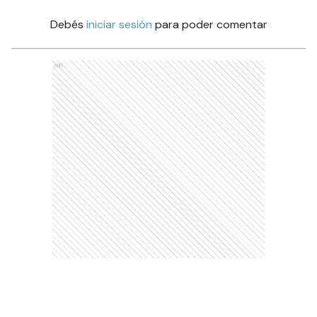
Debés
iniciar sesión
para poder comentar
Ads