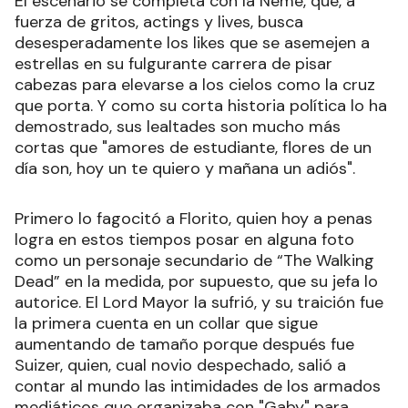
El escenario se completa con la Neme, que, a
fuerza de gritos, actings y lives, busca
desesperadamente los likes que se asemejen a
estrellas en su fulgurante carrera de pisar
cabezas para elevarse a los cielos como la cruz
que porta. Y como su corta historia política lo ha
demostrado, sus lealtades son mucho más
cortas que "amores de estudiante, flores de un
día son, hoy un te quiero y mañana un adiós".
Primero lo fagocitó a Florito, quien hoy a penas
logra en estos tiempos posar en alguna foto
como un personaje secundario de “The Walking
Dead” en la medida, por supuesto, que su jefa lo
autorice. El Lord Mayor la sufrió, y su traición fue
la primera cuenta en un collar que sigue
aumentando de tamaño porque después fue
Suizer, quien, cual novio despechado, salió a
contar al mundo las intimidades de los armados
mediáticos que organizaba con "Gaby" para