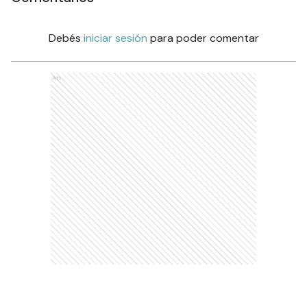
Debés
iniciar sesión
para poder comentar
Ads