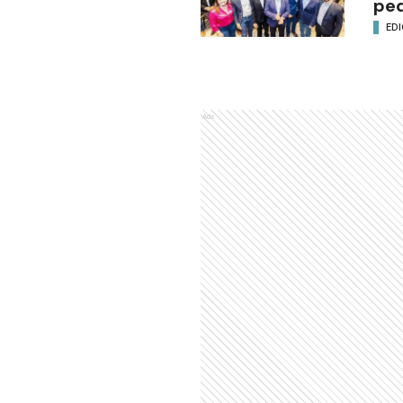
ped
EDI
Ads