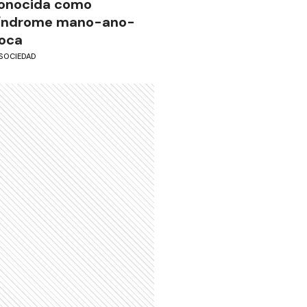
onocida como
índrome mano-ano-
oca
SOCIEDAD