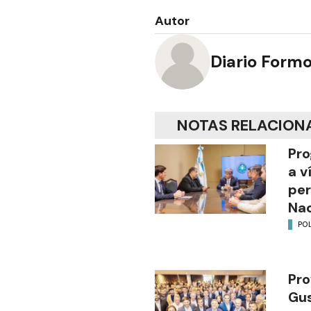
Autor
Diario Form
NOTAS RELACION
Pro
a v
per
Nac
POL
Pro
Gus