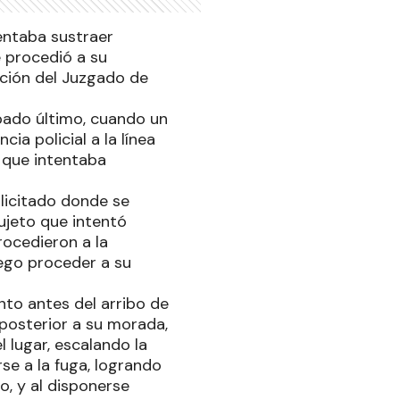
entaba sustraer
e procedió a su
ición del Juzgado de
bado último, cuando un
ia policial a la línea
 que intentaba
licitado donde se
ujeto que intentó
rocedieron a la
uego proceder a su
to antes del arribo de
 posterior a su morada,
l lugar, escalando la
se a la fuga, logrando
, y al disponerse