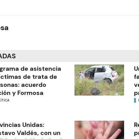
osa
ADAS
grama de asistencia
U
íctimas de trata de
f
sonas: acuerdo
v
ión y Formosa
p
ÍTICA
vincias Unidas:
R
tavo Valdés, con un
p