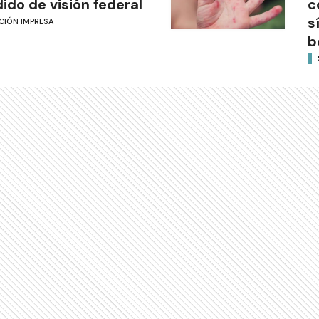
ido de visión federal
c
s
CIÓN IMPRESA
b