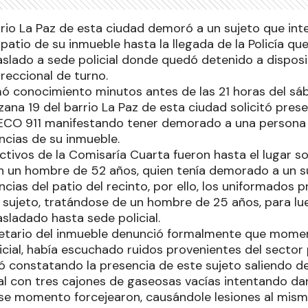
rrio La Paz de esta ciudad demoró a un sujeto que int
patio de su inmueble hasta la llegada de la Policía qu
aslado a sede policial donde quedó detenido a dispos
reccional de turno.
ó conocimiento minutos antes de las 21 horas del sá
ana 19 del barrio La Paz de esta ciudad solicitó presenc
ECO 911 manifestando tener demorado a una persona
ncias de su inmueble.
tivos de la Comisaría Cuarta fueron hasta el lugar so
n un hombre de 52 años, quien tenía demorado a un s
cias del patio del recinto, por ello, los uniformados p
el sujeto, tratándose de un hombre de 25 años, para l
sladado hasta sede policial.
ietario del inmueble denunció formalmente que momen
icial, había escuchado ruidos provenientes del sector
có constatando la presencia de este sujeto saliendo de
al con tres cajones de gaseosas vacías intentando dar
ese momento forcejearon, causándole lesiones al mismo