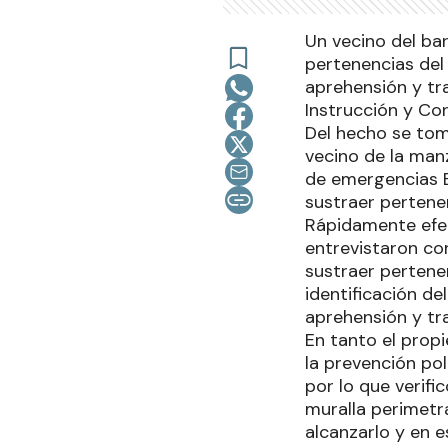
Un vecino del ba
pertenencias del 
aprehensión y tr
Instrucción y Cor
Del hecho se tom
vecino de la manz
de emergencias 
sustraer pertene
Rápidamente efec
entrevistaron co
sustraer pertenen
identificación d
aprehensión y tra
En tanto el prop
la prevención pol
por lo que verifi
muralla perimetr
alcanzarlo y en 