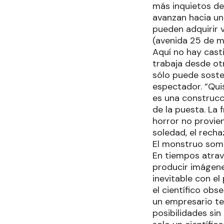
más inquietos del
avanzan hacia un 
pueden adquirir 
(avenida 25 de m
Aquí no hay casti
trabaja desde otr
sólo puede sosten
espectador. “Qui
es una construcc
de la puesta. La 
horror no provien
soledad, el recha
El monstruo som
En tiempos atrave
producir imágene
inevitable con el
el científico ob
un empresario te
posibilidades si