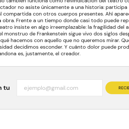
do también funciona como reivindicación del teatro
ectador no asiste únicamente a una historia: participa
al compartida con otros cuerpos presentes. Ahí apare
la obra. Frente a un tiempo donde casi todo puede re
eatro insiste en algo irreemplazable: la fragilidad del 
el monstruo de Frankenstein sigue vivo dos siglos de
qué hacemos con aquello que no queremos mirar. Qué
idad decidimos esconder. Y cuánto dolor puede prod
ndona es, justamente, el creador.
n tu
RECI