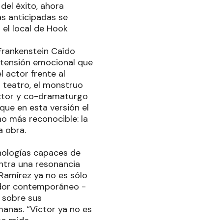
del éxito, ahora
as anticipadas se
 el local de Hook
 Frankenstein Caído
a tensión emocional que
 actor frente al
 teatro, el monstruo
rector y co-dramaturgo
que en esta versión el
ho más reconocible: la
a obra.
cnologías capaces de
entra una resonancia
 Ramírez ya no es sólo
eador contemporáneo -
 sobre sus
anas. “Víctor ya no es