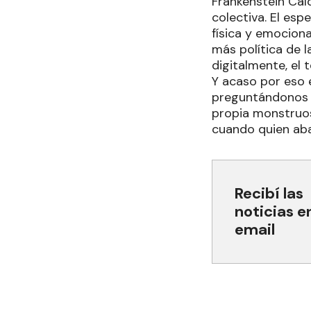
Frankenstein Caí
colectiva. El esp
física y emocion
más política de 
digitalmente, el t
Y acaso por eso 
preguntándonos 
propia monstruos
cuando quien aba
Recibí las
noticias e
email