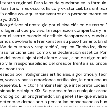
 teatro regional. Pero lejos de quedarse en la fórmula 
territorio más oscuro, físico y existencial. Las entrad
vía online www.quieroyaeventos.ar o personalmente en
ayo 383).
llos góticos ni nostalgia por el cine clásico de terror.
o lugar: el cuerpo vivo, la respiración compartida y l
er el teatro cuando el artificio desaparece y queda el
simos devolverle a Frankenstein su peso humano. En el
ión de cuerpos y respiración”, explica Tincho Iza, di
frase funciona casi como una declaración estética. Por
e del maquillaje ni del efecto visual, sino de algo muc
zo y la irresponsabilidad del creador frente a su propi
os nosotros
sados por inteligencias artificiales, algoritmos y te
s, voces y hasta emociones artificiales, la obra encu
 presente. El Víctor Frankenstein que interpreta Lucas
sesionado del siglo XIX. Se parece más a cualquier cr
cnológico, un programador, un genetista- que avanza
n detenerse demasiado a pensar las consecuencias hum