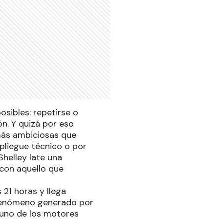
sibles: repetirse o
ón. Y quizá por eso
más ambiciosas que
pliegue técnico o por
Shelley late una
on aquello que
 21 horas y llega
l fenómeno generado por
n uno de los motores