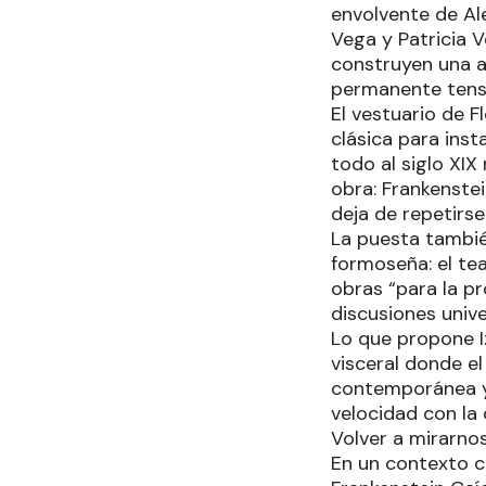
envolvente de Al
Vega y Patricia V
construyen una a
permanente tens
El vestuario de F
clásica para ins
todo al siglo XIX
obra: Frankenste
deja de repetirse
La puesta tambié
formoseña: el te
obras “para la pr
discusiones unive
Lo que propone Iz
visceral donde el
contemporánea y
velocidad con la
Volver a mirarno
En un contexto cu