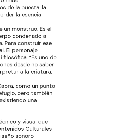
 no mide
os de la puesta: la
erder la esencia
e un monstruo. Es el
uerpo condenado a
. Para construir ese
l. El personaje
filosófica. “Es uno de
ciones desde no saber
rpretar a la criatura,
 Capra, como un punto
efugio, pero también
existiendo una
écnico y visual que
ntenidos Culturales
diseño sonoro