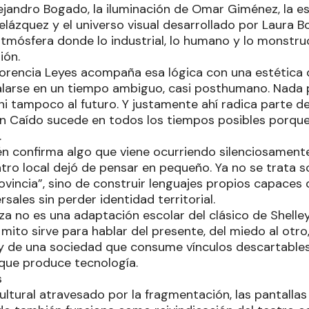
ejandro Bogado, la iluminación de Omar Giménez, la es
elázquez y el universo visual desarrollado por Laura Bo
tmósfera donde lo industrial, lo humano y lo monstru
ión.
lorencia Leyes acompaña esa lógica con una estética q
talarse en un tiempo ambiguo, casi posthumano. Nada 
 ni tampoco al futuro. Y justamente ahí radica parte de
in Caído sucede en todos los tiempos posibles porque
.
n confirma algo que viene ocurriendo silenciosamente
atro local dejó de pensar en pequeño. Ya no se trata 
ovincia”, sino de construir lenguajes propios capaces
rsales sin perder identidad territorial.
a no es una adaptación escolar del clásico de Shelley
 mito sirve para hablar del presente, del miedo al otro
 de una sociedad que consume vínculos descartables
 que produce tecnología.
s
ltural atravesado por la fragmentación, las pantallas 