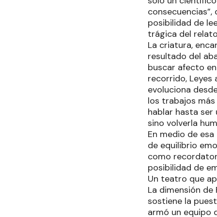
solo un científic
consecuencias”, d
posibilidad de le
trágica del relato
La criatura, enc
resultado del ab
buscar afecto en
recorrido, Leyes 
evoluciona desde 
los trabajos más
hablar hasta ser u
sino volverla hum
En medio de esa 
de equilibrio em
como recordatori
posibilidad de e
Un teatro que ap
La dimensión de 
sostiene la pues
armó un equipo q