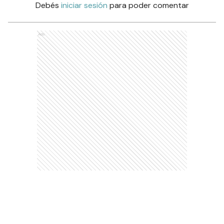
Debés
iniciar sesión
para poder comentar
Ads